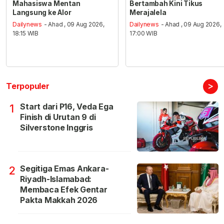
Mahasiswa Mentan
Bertambah Kini Tikus
Langsung ke Alor
Merajalela
Dailynews
- Ahad , 09 Aug 2026,
Dailynews
- Ahad , 09 Aug 2026,
18:15 WIB
17:00 WIB
>
Terpopuler
Start dari P16, Veda Ega
1
Finish di Urutan 9 di
Silverstone Inggris
Segitiga Emas Ankara-
2
Riyadh-Islamabad:
Membaca Efek Gentar
Pakta Makkah 2026