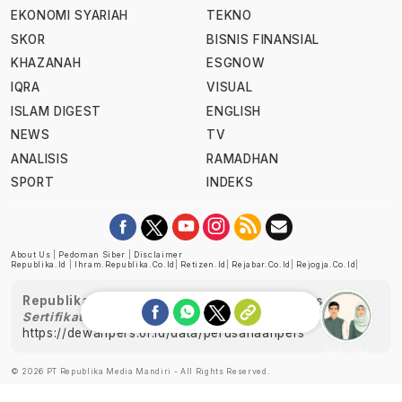
EKONOMI SYARIAH
TEKNO
SKOR
BISNIS FINANSIAL
KHAZANAH
ESGNOW
IQRA
VISUAL
ISLAM DIGEST
ENGLISH
NEWS
TV
ANALISIS
RAMADHAN
SPORT
INDEKS
About Us
|
Pedoman Siber
|
Disclaimer
Republika.id
|
Ihram.republika.co.id
|
Retizen.id
|
Rejabar.co.id
|
Rejogja.co.id
|
Republika telah diverifikasi oleh Dewan Pers
Sertifikat Nomor 1058/DP-Verifikasi/K/XII/2022
https://dewanpers.or.id/data/perusahaanpers
Ask me!
© 2026 PT Republika Media Mandiri - All Rights Reserved.