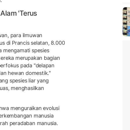
.
Alam 'terus
wan, para ilmuwan
s di Prancis selatan, 8.000
ya mengamati spesies
 mereka merupakan bagian
berfokus pada "delapan
an hewan domestik."
ng spesies liar yang
luas, menghasilkan
hwa menguraikan evolusi
erkembangan manusia
arah peradaban manusia.