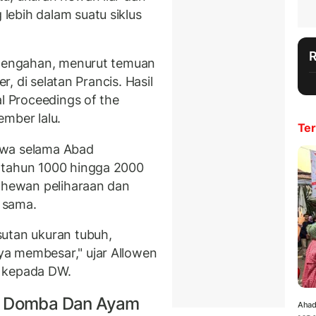
ebih dalam suatu siklus
ertengahan, menurut temuan
er, di selatan Prancis. Hasil
al Proceedings of the
ember lalu.
Ter
hwa selama Abad
 tahun 1000 hingga 2000
s hewan peliharaan dan
g sama.
sutan ukuran tubuh,
a membesar," ujar Allowen
t, kepada DW.
t, Domba Dan Ayam
Ahad