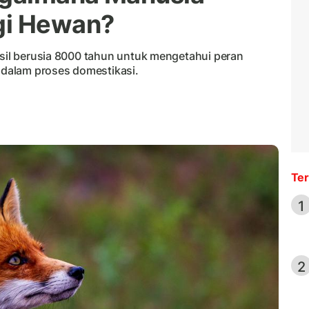
gi Hewan?
osil berusia 8000 tahun untuk mengetahui peran
r dalam proses domestikasi.
Ter
1
2