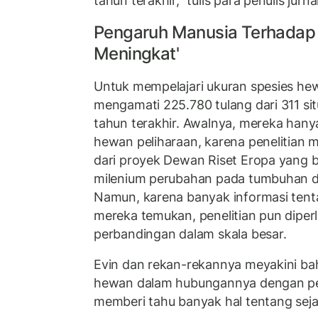
tahun terakhir,” tulis para penulis jurnal
Pengaruh Manusia Terhadap 
Meningkat'
Untuk mempelajari ukuran spesies he
mengamati 225.780 tulang dari 311 situ
tahun terakhir. Awalnya, mereka han
hewan peliharaan, karena penelitian
dari proyek Dewan Riset Eropa yang 
milenium perubahan pada tumbuhan d
Namun, karena banyak informasi tenta
mereka temukan, penelitian pun diper
perbandingan dalam skala besar.
Evin dan rekan-rekannya meyakini ba
hewan dalam hubungannya dengan p
memberi tahu banyak hal tentang sej