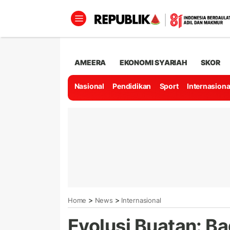
AMEERA
EKONOMI SYARIAH
SKOR
Nasional
Pendidikan
Sport
Internasiona
>
>
Home
News
Internasional
Evolusi Buatan: B