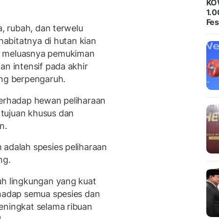
KO
1.0
Fes
a, rubah, dan terwelu
 habitatnya di hutan kian
t meluasnya pemukiman
an intensif pada akhir
ang berpengaruh.
terhadap hewan peliharaan
tujuan khusus dan
n.
 adalah spesies peliharaan
ng.
uh lingkungan yang kuat
rhadap semua spesies dan
eningkat selama ribuan