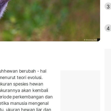
3
4
buhhewan berubah - hal
enurut teori evolusi.
ukuran spesies hewan
ukurannya akan kembali
periode perkembangan dan
Ketika manusia mengenal
u, ukuran hewan liar dan