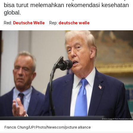
bisa turut melemahkan rekomendasi kesehatan
global.
Red:
Deutsche Welle
Rep:
deutsche welle
Francis Chung/UPI Photo/Newscom/picture alliance