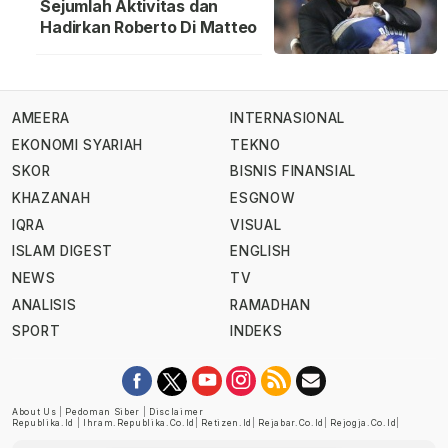
Sejumlah Aktivitas dan
Hadirkan Roberto Di Matteo
AMEERA
INTERNASIONAL
EKONOMI SYARIAH
TEKNO
SKOR
BISNIS FINANSIAL
KHAZANAH
ESGNOW
IQRA
VISUAL
ISLAM DIGEST
ENGLISH
NEWS
TV
ANALISIS
RAMADHAN
SPORT
INDEKS
About Us
|
Pedoman Siber
|
Disclaimer
Republika.id
|
Ihram.republika.co.id
|
Retizen.id
|
Rejabar.co.id
|
Rejogja.co.id
|