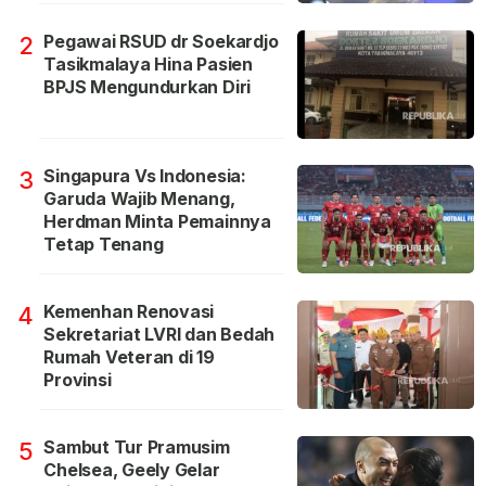
Pegawai RSUD dr Soekardjo
2
Tasikmalaya Hina Pasien
BPJS Mengundurkan Diri
Singapura Vs Indonesia:
3
Garuda Wajib Menang,
Herdman Minta Pemainnya
Tetap Tenang
Kemenhan Renovasi
4
Sekretariat LVRI dan Bedah
Rumah Veteran di 19
Provinsi
Sambut Tur Pramusim
5
Chelsea, Geely Gelar