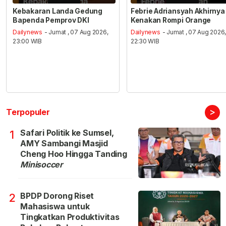
Kebakaran Landa Gedung
Febrie Adriansyah Akhirnya
Bapenda Pemprov DKI
Kenakan Rompi Orange
Dailynews
- Jumat , 07 Aug 2026,
Dailynews
- Jumat , 07 Aug 2026
23:00 WIB
22:30 WIB
>
Terpopuler
Safari Politik ke Sumsel,
1
AMY Sambangi Masjid
Cheng Hoo Hingga Tanding
Minisoccer
BPDP Dorong Riset
2
Mahasiswa untuk
Tingkatkan Produktivitas