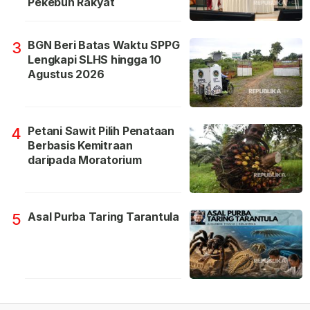
Pekebun Rakyat
BGN Beri Batas Waktu SPPG
3
Lengkapi SLHS hingga 10
Agustus 2026
Petani Sawit Pilih Penataan
4
Berbasis Kemitraan
daripada Moratorium
Asal Purba Taring Tarantula
5