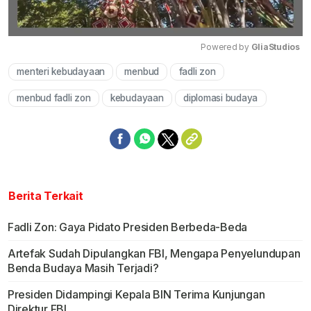
Powered by 
GliaStudios
menteri kebudayaan
menbud
fadli zon
Mute
menbud fadli zon
kebudayaan
diplomasi budaya
Berita Terkait
Fadli Zon: Gaya Pidato Presiden Berbeda-Beda
Artefak Sudah Dipulangkan FBI, Mengapa Penyelundupan
Benda Budaya Masih Terjadi?
Presiden Didampingi Kepala BIN Terima Kunjungan
Direktur FBI