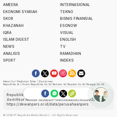
AMEERA
INTERNASIONAL
EKONOMI SYARIAH
TEKNO
SKOR
BISNIS FINANSIAL
KHAZANAH
ESGNOW
IQRA
VISUAL
ISLAM DIGEST
ENGLISH
NEWS
TV
ANALISIS
RAMADHAN
SPORT
INDEKS
About Us
|
Pedoman Siber
|
Disclaimer
Republika.id
|
Ihram.republika.co.id
|
Retizen.id
|
Rejabar.co.id
|
Rejogja.co.id
|
Republika telah diverifikasi oleh Dewan Pers
Sertifikat Nomor 1058/DP-Verifikasi/K/XII/2022
https://dewanpers.or.id/data/perusahaanpers
Ask me!
© 2026 PT Republika Media Mandiri - All Rights Reserved.