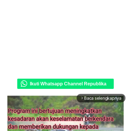
Ikuti Whatsapp Channel Republika
Baca selengkapnya
arrow_forward_ios