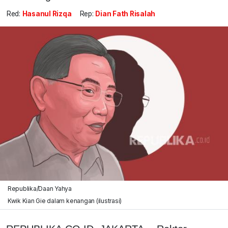
Red:
Hasanul Rizqa
Rep:
Dian Fath Risalah
Republika/Daan Yahya
Kwik Kian Gie dalam kenangan (ilustrasi)