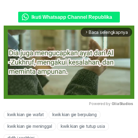
Ikuti Whatsapp Channel Republika
Baca selengkapnya
arrow_forward_ios
Powered by 
GliaStudios
kwik kian gie wafat
kwik kian gie berpulang
Mute
kwik kian gie meninggal
kwik kian gie tutup usia