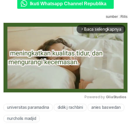
Ikuti Whatsapp Channel Republika
sumber : Rilis
Baca selengkapnya
arrow_forward_ios
Powered by 
GliaStudios
universitas paramadina
didik j rachbini
anies baswedan
Mute
nurcholis madjid