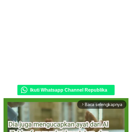
Ikuti Whatsapp Channel Republika
Baca selengkapnya
arrow_forward_ios