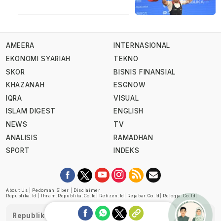
AMEERA
INTERNASIONAL
EKONOMI SYARIAH
TEKNO
SKOR
BISNIS FINANSIAL
KHAZANAH
ESGNOW
IQRA
VISUAL
ISLAM DIGEST
ENGLISH
NEWS
TV
ANALISIS
RAMADHAN
SPORT
INDEKS
About Us
|
Pedoman Siber
|
Disclaimer
Republika.id
|
Ihram.republika.co.id
|
Retizen.id
|
Rejabar.co.id
|
Rejogja.co.id
|
Republika telah diverifikasi oleh Dewan Pers