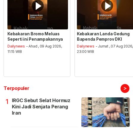
Kebakaran Bromo Meluas
Kebakaran Landa Gedung
Seperti ini Penampakannya
Bapenda Pemprov DKI
Dailynews
- Ahad , 09 Aug 2026,
Dailynews
- Jumat , 07 Aug 2026
11:15 WIB
23:00 WIB
>
Terpopuler
IRGC Sebut Selat Hormuz
1
Kini Jadi Senjata Perang
Iran