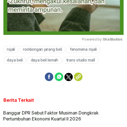
Powered by 
GliaStudios
rojali
rombongan jarang beli
fenomena rojali
Mute
daya beli
daya beli lemah
trans studio mall
Berita Terkait
Banggar DPR Sebut Faktor Musiman Dongkrak
Pertumbuhan Ekonomi Kuartal II 2026