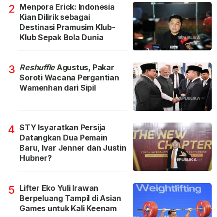
Menpora Erick: Indonesia
2
Kian Dilirik sebagai
Destinasi Pramusim Klub-
Klub Sepak Bola Dunia
Reshuffle
Agustus, Pakar
3
Soroti Wacana Pergantian
Wamenhan dari Sipil
STY Isyaratkan Persija
4
Datangkan Dua Pemain
Baru, Ivar Jenner dan Justin
Hubner?
Lifter Eko Yuli Irawan
5
Berpeluang Tampil di Asian
Games untuk Kali Keenam