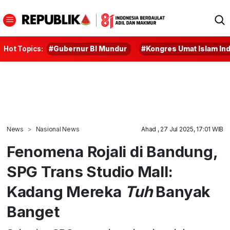
Hot Topics:
#Gubernur BI Mundur
#Kongres Umat Islam In
News
Nasional News
Ahad , 27 Jul 2025, 17:01 WIB
Fenomena Rojali di Bandung,
SPG Trans Studio Mall:
Kadang Mereka
Tuh
Banyak
Banget