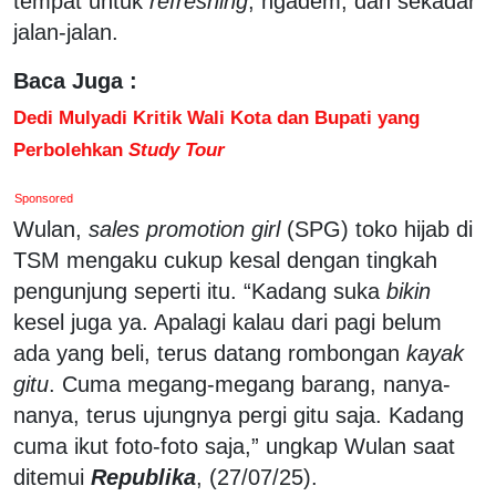
tempat untuk
refreshing
, ngadem, dan sekadar
jalan-jalan.
Baca Juga :
Dedi Mulyadi Kritik Wali Kota dan Bupati yang
Perbolehkan
Study Tour
Sponsored
Wulan,
sales promotion girl
(SPG) toko hijab di
TSM mengaku cukup kesal dengan tingkah
pengunjung seperti itu. “Kadang suka
bikin
kesel juga ya. Apalagi kalau dari pagi belum
ada yang beli, terus datang rombongan
kayak
gitu
. Cuma megang-megang barang, nanya-
nanya, terus ujungnya pergi gitu saja. Kadang
cuma ikut foto-foto saja,” ungkap Wulan saat
ditemui
Republika
, (27/07/25).