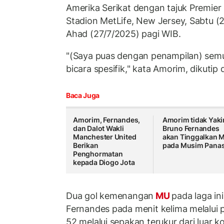
Amerika Serikat dengan tajuk Premier
Stadion MetLife, New Jersey, Sabtu (
Ahad (27/7/2025) pagi WIB.
"(Saya puas dengan penampilan) semu
bicara spesifik," kata Amorim, dikutip 
Baca Juga
Amorim, Fernandes,
Amorim tidak Yaki
dan Dalot Wakli
Bruno Fernandes
Manchester United
akan Tinggalkan 
Berikan
pada Musim Panas 
Penghormatan
kepada Diogo Jota
Dua gol kemenangan
MU
pada laga in
Fernandes pada menit kelima melalui 
52 melalui sepakan terukur dari luar k