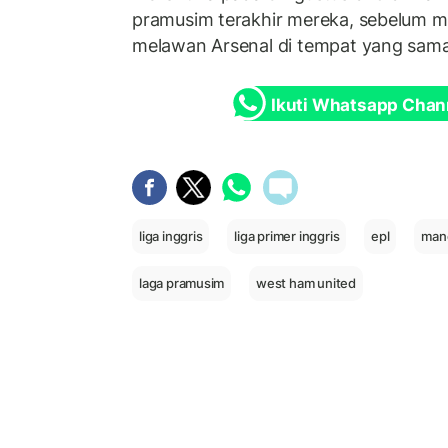
pramusim terakhir mereka, sebelum m
melawan Arsenal di tempat yang sama
Ikuti Whatsapp Chan
liga inggris
liga primer inggris
epl
manc
laga pramusim
west ham united