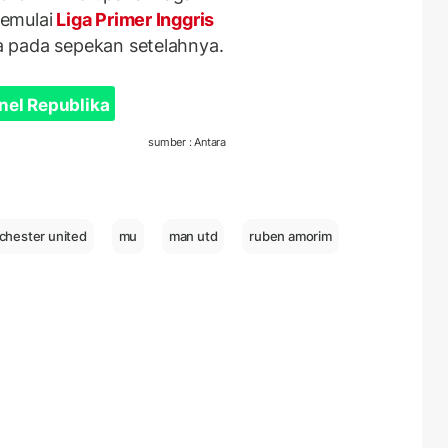
emulai
Liga Primer Inggris
 pada sepekan setelahnya.
nel Republika
sumber : Antara
hester united
mu
man utd
ruben amorim