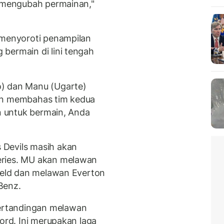
a mengubah permainan,"
 menyoroti penampilan
bermain di lini tengah
o) dan Manu (Ugarte)
kan membahas tim kedua
in untuk bermain, Anda
 Devils masih akan
eries. MU akan melawan
Field dan melawan Everton
Benz.
ertandingan melawan
ford. Ini merupakan laga