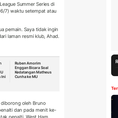
 League Summer Series di
26/7) waktu setempat atau
a pemain. Saya tidak ingin
dari laman resmi klub, Ahad.
n
Ruben Amorim
Enggan Bicara Soal
MU
Kedatangan Matheus
Ini
Cunha ke MU
Ter
i diborong oleh Bruno
penalti dan pada menit ke-
otak penalti. West Ham,