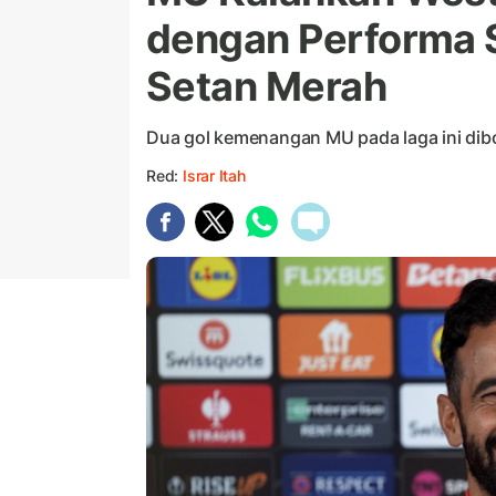
dengan Performa
Setan Merah
Dua gol kemenangan MU pada laga ini dib
Red:
Israr Itah