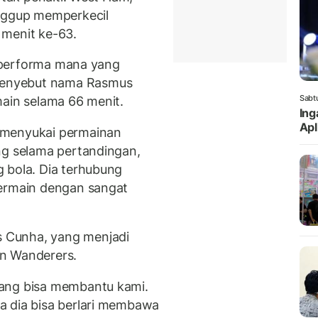
anggup memperkecil
 menit ke-63.
it performa mana yang
enyebut nama Rasmus
Sabt
main selama 66 menit.
Ing
Apl
 menyukai permainan
ng selama pertandingan,
 bola. Dia terhubung
bermain dengan sangat
 Cunha, yang menjadi
n Wanderers.
yang bisa membantu kami.
a dia bisa berlari membawa