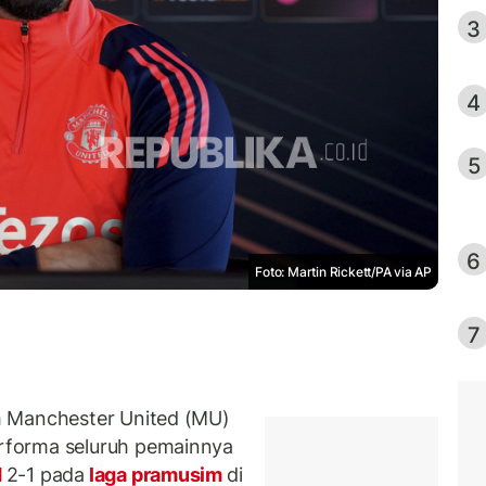
3
4
5
6
Foto: Martin Rickett/PA via AP
7
h Manchester United (MU)
rforma seluruh pemainnya
d
2-1 pada
laga pramusim
di