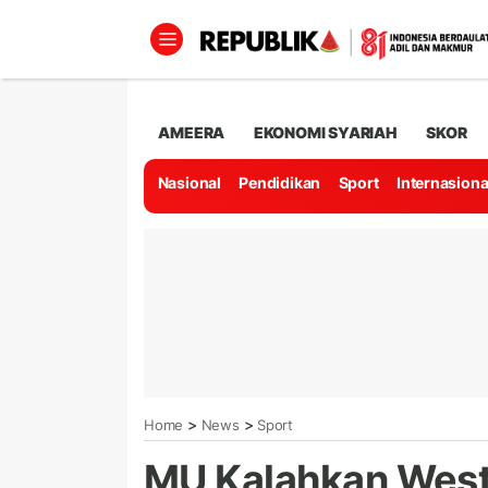
AMEERA
EKONOMI SYARIAH
SKOR
Nasional
Pendidikan
Sport
Internasiona
>
>
Home
News
Sport
MU Kalahkan West