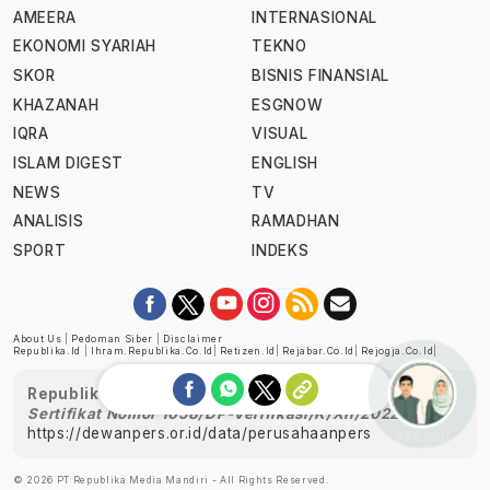
AMEERA
INTERNASIONAL
EKONOMI SYARIAH
TEKNO
SKOR
BISNIS FINANSIAL
KHAZANAH
ESGNOW
IQRA
VISUAL
ISLAM DIGEST
ENGLISH
NEWS
TV
ANALISIS
RAMADHAN
SPORT
INDEKS
About Us
|
Pedoman Siber
|
Disclaimer
Republika.id
|
Ihram.republika.co.id
|
Retizen.id
|
Rejabar.co.id
|
Rejogja.co.id
|
Republika telah diverifikasi oleh Dewan Pers
Sertifikat Nomor 1058/DP-Verifikasi/K/XII/2022
https://dewanpers.or.id/data/perusahaanpers
Ask me!
© 2026 PT Republika Media Mandiri - All Rights Reserved.