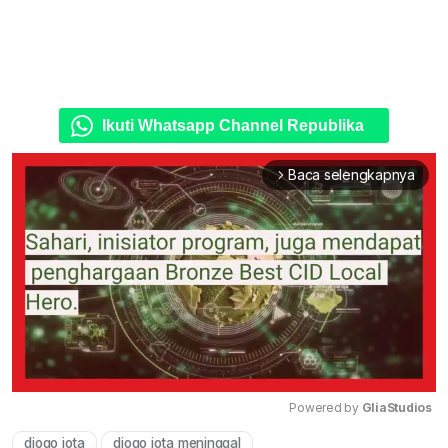
Ikuti Whatsapp Channel Republika
Baca selengkapnya
arrow_forward_ios
Powered by 
GliaStudios
diogo jota
diogo jota meninggal