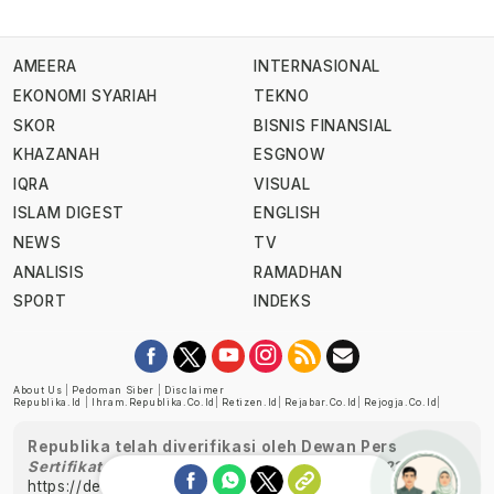
AMEERA
INTERNASIONAL
EKONOMI SYARIAH
TEKNO
SKOR
BISNIS FINANSIAL
KHAZANAH
ESGNOW
IQRA
VISUAL
ISLAM DIGEST
ENGLISH
NEWS
TV
ANALISIS
RAMADHAN
SPORT
INDEKS
About Us
|
Pedoman Siber
|
Disclaimer
Republika.id
|
Ihram.republika.co.id
|
Retizen.id
|
Rejabar.co.id
|
Rejogja.co.id
|
Republika telah diverifikasi oleh Dewan Pers
Sertifikat Nomor 1058/DP-Verifikasi/K/XII/2022
https://dewanpers.or.id/data/perusahaanpers