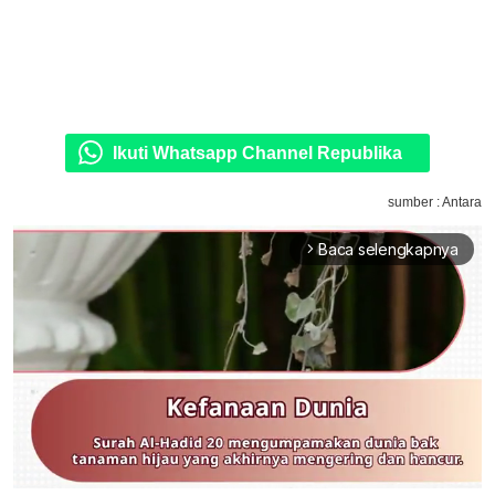
Ikuti Whatsapp Channel Republika
sumber : Antara
Baca selengkapnya
arrow_forward_ios