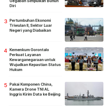
Gegabah Simpulkan Bunuh
Diri
Pertumbuhan Ekonomi
3
Triwulan II, Sektor Luar
Negeri yang Diabaikan
Kemenkum Gorontalo
4
Perkuat Layanan
Kewarganegaraan untuk
Wujudkan Kepastian Status
Hukum
Pakai Komponen China,
5
Kamera Drone TNI AL
Inggris Kirim Data ke Beijing