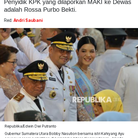
Penyidik KPK yang dilaporkan MAKI ke Dewas
adalah Rossa Purbo Bekti.
Red:
Andri Saubani
Republika/Edwin Dwi Putranto
Gubernur Sumatera Utara Bobby Nasution bersama istri Kahiyang Ayu