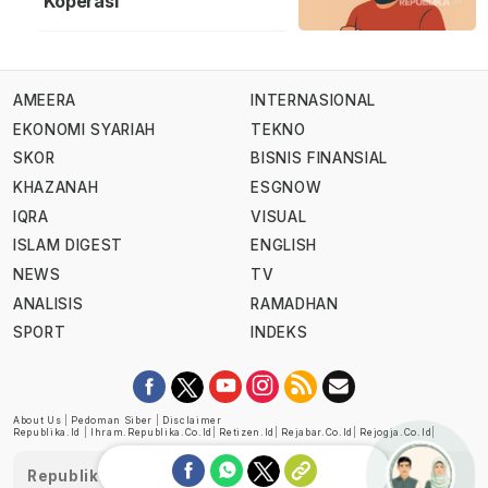
Koperasi
AMEERA
INTERNASIONAL
EKONOMI SYARIAH
TEKNO
SKOR
BISNIS FINANSIAL
KHAZANAH
ESGNOW
IQRA
VISUAL
ISLAM DIGEST
ENGLISH
NEWS
TV
ANALISIS
RAMADHAN
SPORT
INDEKS
About Us
|
Pedoman Siber
|
Disclaimer
Republika.id
|
Ihram.republika.co.id
|
Retizen.id
|
Rejabar.co.id
|
Rejogja.co.id
|
Republika telah diverifikasi oleh Dewan Pers