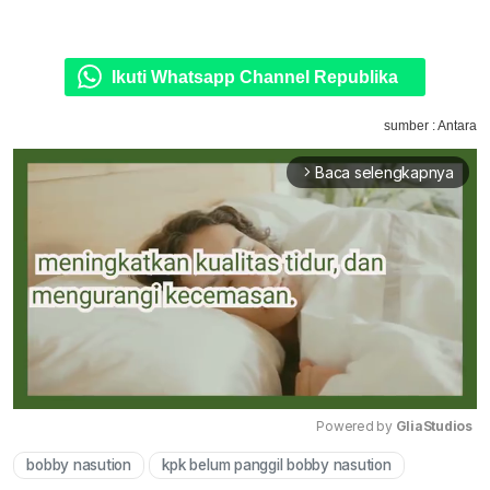
Ikuti Whatsapp Channel Republika
sumber : Antara
Baca selengkapnya
arrow_forward_ios
Powered by 
GliaStudios
bobby nasution
kpk belum panggil bobby nasution
Mute