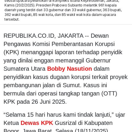
seusai upacara pelantikan di kompleks Istana Kepresidenan, Jakarta,
Kamis (20/2/2025). Presiden Prabowo Subianto melantik 961 kepala
daerah yang terdiri dari 33 gubernur dan 33 wakil gubernur, 363 bupati,
362 wakil bupati, 85 wali kota, dan 85 wakil wali kota dalam upacara
tersebut.
REPUBLIKA.CO.ID, JAKARTA -- Dewan
Pengawas Komisi Pemberantasan Korupsi
(KPK) menanggapi laporan terhadap penyidik
yang dinilai enggan memanggil Gubernur
Sumatera Utara
Bobby Nasution
dalam
penyidikan kasus dugaan korupsi terkait proyek
pembangunan jalan di Sumut. Kasus ini
bermula dari operasi tangkap tangan (OTT)
KPK pada 26 Juni 2025.
“Selama 15 hari harus kami tindak lanjuti,” ujar
Ketua
Dewas KPK
Gusrizal di Kabupaten
Bogor, Jawa Barat, Selasa (18/11/2025).