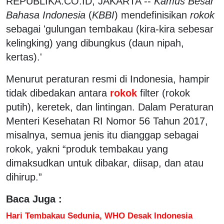
REPUBLIKA.CO.ID, JAKARTA --
Kamus Besar
Bahasa Indonesia
(
KBBI
) mendefinisikan
rokok
sebagai 'gulungan tembakau (kira-kira sebesar
kelingking) yang dibungkus (daun nipah,
kertas).'
Menurut peraturan resmi di Indonesia, hampir
tidak dibedakan antara
rokok
filter (rokok
putih), keretek, dan lintingan. Dalam Peraturan
Menteri Kesehatan RI Nomor 56 Tahun 2017,
misalnya, semua jenis itu dianggap sebagai
rokok, yakni “produk tembakau yang
dimaksudkan untuk dibakar, diisap, dan atau
dihirup.”
Baca Juga :
Hari Tembakau Sedunia, WHO Desak Indonesia