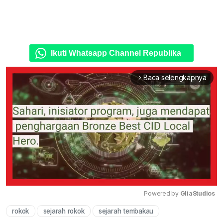
Ikuti Whatsapp Channel Republika
Baca selengkapnya
arrow_forward_ios
Powered by 
GliaStudios
rokok
sejarah rokok
sejarah tembakau
Mute