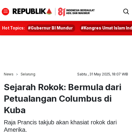
Hot Topics:
#Gubernur BI Mundur
#Kongres Umat Islam In
News
Selarung
Sabtu , 31 May 2025, 18:07 WIB
Sejarah Rokok: Bermula dari
Petualangan Columbus di
Kuba
Raja Prancis takjub akan khasiat rokok dari
Amerika.