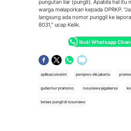
pungutan liar (pungli). Apabila hal itu 
warga melaporkan kepada DPRKP. "Jadi
langsung ada nomor punggli ke lapora
8031," ucap Kelik.
Ikuti Whatsapp Chan
aplikasi sirukim
pemprov dki jakarta
pramo
gubernur pramono
rusunawa jagakarsa
ke
bebas pungli di rusunawa