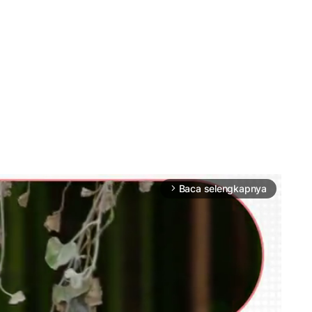
Baca selengkapnya
arrow_forward_ios