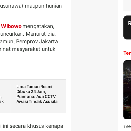
rusunawa) maupun hunian
g Wibowo
mengatakan,
luncurkan. Menurut dia,
. Namun, Pemprov Jakarta
minat masyarakat untuk
Ter
Lima Taman Resmi
Dibuka 24 Jam,
,
Pramono: Ada CCTV
ak
Awasi Tindak Asusila
i ini secara khusus kenapa
Sabt