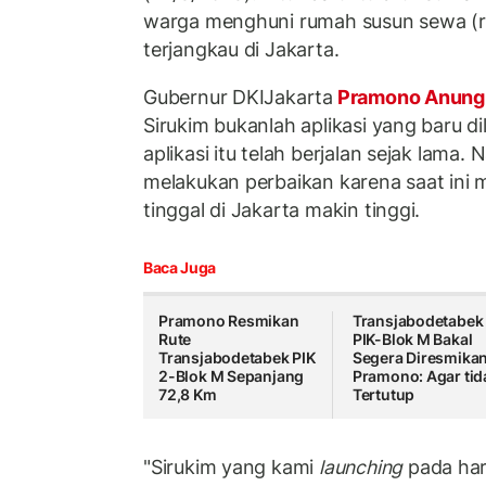
warga menghuni rumah susun sewa (
terjangkau di Jakarta.
Gubernur DKIJakarta
Pramono Anun
Sirukim bukanlah aplikasi yang baru di
aplikasi itu telah berjalan sejak lama
melakukan perbaikan karena saat ini 
tinggal di Jakarta makin tinggi.
Baca Juga
Pramono Resmikan
Transjabodetabek
Rute
PIK-Blok M Bakal
Transjabodetabek PIK
Segera Diresmikan
2-Blok M Sepanjang
Pramono: Agar tid
72,8 Km
Tertutup
"Sirukim yang kami
launching
pada har