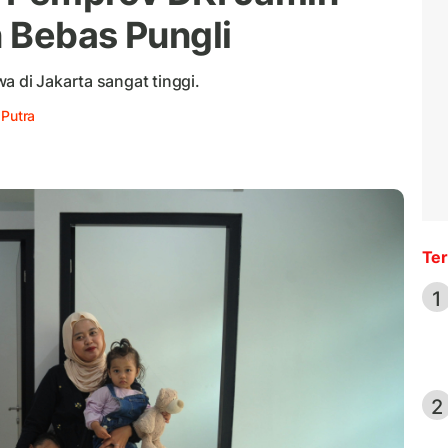
 Bebas Pungli
a di Jakarta sangat tinggi.
 Putra
Ter
1
2