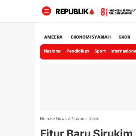
AMEERA
EKONOMI SYARIAH
SKOR
Nasional
Pendidikan
Sport
Internasiona
>
>
Home
News
Nasional News
Fitur Baru Siruki