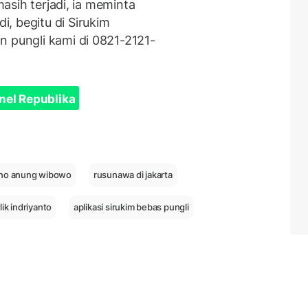
masih terjadi, ia meminta
, begitu di Sirukim
n pungli kami di 0821-2121-
nel Republika
no anung wibowo
rusunawa di jakarta
lik indriyanto
aplikasi sirukim bebas pungli