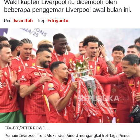
Wakil kapten Liverpool itu dicemooh oleh
beberapa penggemar Liverpool awal bulan ini.
Red:
Israr Itah
Rep:
Fitriyanto
EPA-EFE/PETER POWELL
Pemain Liverpool Trent Alexander-Arnold mengangkat trofi Liga Primer