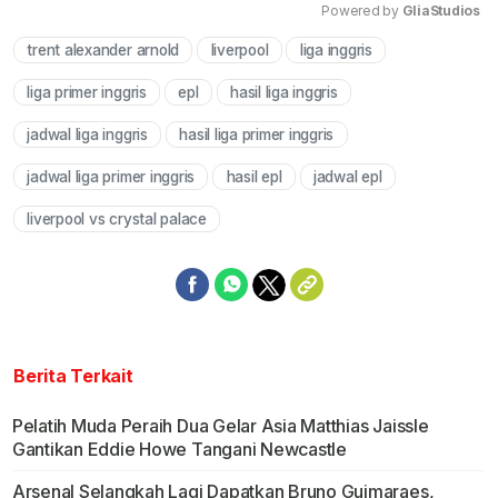
Powered by 
GliaStudios
trent alexander arnold
liverpool
liga inggris
Mute
liga primer inggris
epl
hasil liga inggris
jadwal liga inggris
hasil liga primer inggris
jadwal liga primer inggris
hasil epl
jadwal epl
liverpool vs crystal palace
Berita Terkait
Pelatih Muda Peraih Dua Gelar Asia Matthias Jaissle
Gantikan Eddie Howe Tangani Newcastle
Arsenal Selangkah Lagi Dapatkan Bruno Guimaraes,