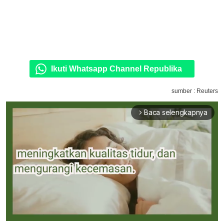
Ikuti Whatsapp Channel Republika
sumber : Reuters
Baca selengkapnya
arrow_forward_ios