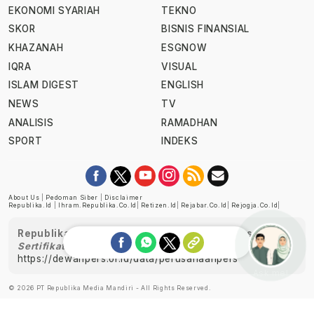
EKONOMI SYARIAH
TEKNO
SKOR
BISNIS FINANSIAL
KHAZANAH
ESGNOW
IQRA
VISUAL
ISLAM DIGEST
ENGLISH
NEWS
TV
ANALISIS
RAMADHAN
SPORT
INDEKS
About Us
|
Pedoman Siber
|
Disclaimer
Republika.id
|
Ihram.republika.co.id
|
Retizen.id
|
Rejabar.co.id
|
Rejogja.co.id
|
Republika telah diverifikasi oleh Dewan Pers
Sertifikat Nomor 1058/DP-Verifikasi/K/XII/2022
https://dewanpers.or.id/data/perusahaanpers
Ask me!
© 2026 PT Republika Media Mandiri - All Rights Reserved.