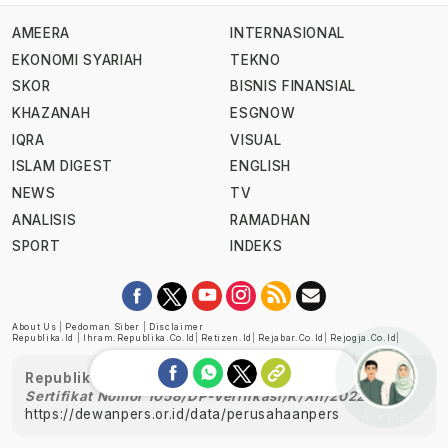
AMEERA
INTERNASIONAL
EKONOMI SYARIAH
TEKNO
SKOR
BISNIS FINANSIAL
KHAZANAH
ESGNOW
IQRA
VISUAL
ISLAM DIGEST
ENGLISH
NEWS
TV
ANALISIS
RAMADHAN
SPORT
INDEKS
About Us
|
Pedoman Siber
|
Disclaimer
Republika.id
|
Ihram.republika.co.id
|
Retizen.id
|
Rejabar.co.id
|
Rejogja.co.id
|
Republika telah diverifikasi oleh Dewan Pers
Sertifikat Nomor 1058/DP-Verifikasi/K/XII/2022
https://dewanpers.or.id/data/perusahaanpers
Ask me!