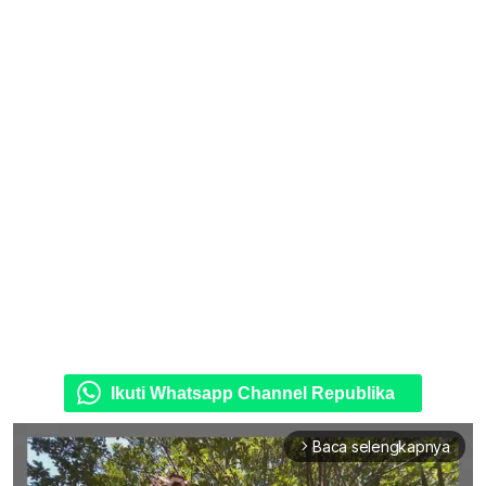
Ikuti Whatsapp Channel Republika
Baca selengkapnya
arrow_forward_ios