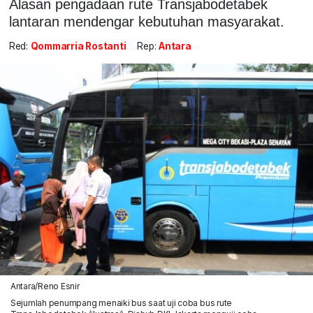
Alasan pengadaan rute Transjabodetabek
lantaran mendengar kebutuhan masyarakat.
Red:
Qommarria Rostanti
Rep:
Antara
Antara/Reno Esnir
Sejumlah penumpang menaiki bus saat uji coba bus rute