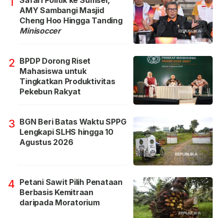
1
AMY Sambangi Masjid
Cheng Hoo Hingga Tanding
Minisoccer
BPDP Dorong Riset
2
Mahasiswa untuk
Tingkatkan Produktivitas
Pekebun Rakyat
BGN Beri Batas Waktu SPPG
3
Lengkapi SLHS hingga 10
Agustus 2026
Petani Sawit Pilih Penataan
4
Berbasis Kemitraan
daripada Moratorium