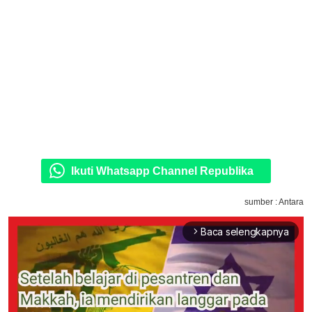
Ikuti Whatsapp Channel Republika
sumber : Antara
Baca selengkapnya
arrow_forward_ios