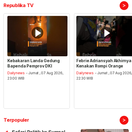
>
Republika TV
Kebakaran Landa Gedung
Febrie Adriansyah Akhirnya
Bapenda Pemprov DKI
Kenakan Rompi Orange
Dailynews
- Jumat , 07 Aug 2026,
Dailynews
- Jumat , 07 Aug 2026
23:00 WIB
22:30 WIB
>
Terpopuler
Safari Politik ke Sumsel,