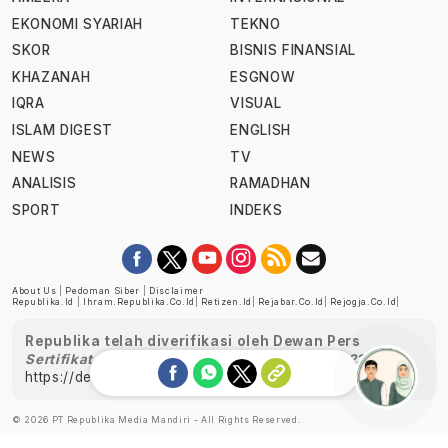
EKONOMI SYARIAH
TEKNO
SKOR
BISNIS FINANSIAL
KHAZANAH
ESGNOW
IQRA
VISUAL
ISLAM DIGEST
ENGLISH
NEWS
TV
ANALISIS
RAMADHAN
SPORT
INDEKS
About Us
|
Pedoman Siber
|
Disclaimer
Republika.id
|
Ihram.republika.co.id
|
Retizen.id
|
Rejabar.co.id
|
Rejogja.co.id
|
Republika telah diverifikasi oleh Dewan Pers
Sertifikat Nomor 1058/DP-Verifikasi/K/XII/2022
https://dewanpers.or.id/data/perusahaanpers
Ask me!
© 2026 PT Republika Media Mandiri - All Rights Reserved.