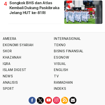
Songkok BHS dan Atlas
4
Kembali Dukung Paskibraka
Jelang HUT ke-81 RI
AMEERA
INTERNASIONAL
EKONOMI SYARIAH
TEKNO
SKOR
BISNIS FINANSIAL
KHAZANAH
ESGNOW
IQRA
VISUAL
ISLAM DIGEST
ENGLISH
NEWS
TV
ANALISIS
RAMADHAN
SPORT
INDEKS