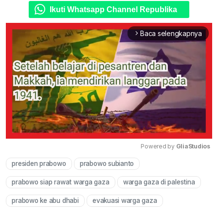
Ikuti Whatsapp Channel Republika
Baca selengkapnya
arrow_forward_ios
Powered by 
GliaStudios
presiden prabowo
prabowo subianto
Mute
prabowo siap rawat warga gaza
warga gaza di palestina
prabowo ke abu dhabi
evakuasi warga gaza