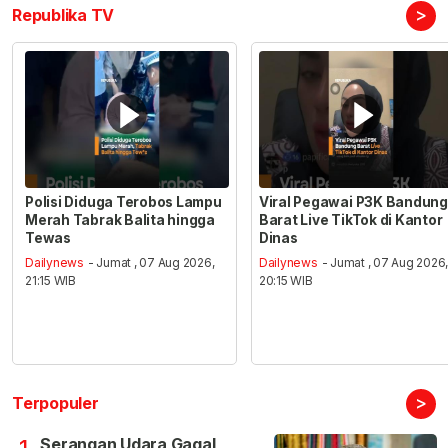
>
Republika TV
Polisi Diduga Terobos Lampu
Viral Pegawai P3K Bandung
Merah Tabrak Balita hingga
Barat Live TikTok di Kantor
Tewas
Dinas
Dailynews
- Jumat , 07 Aug 2026,
Dailynews
- Jumat , 07 Aug 2026
21:15 WIB
20:15 WIB
>
Terpopuler
Serangan Udara Gagal,