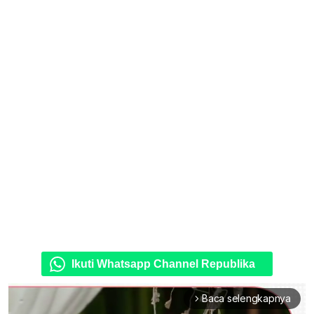
Ikuti Whatsapp Channel Republika
Baca selengkapnya
arrow_forward_ios