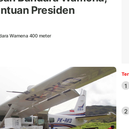
ntuan Presiden
ndara Wamena 400 meter
Ter
1
2