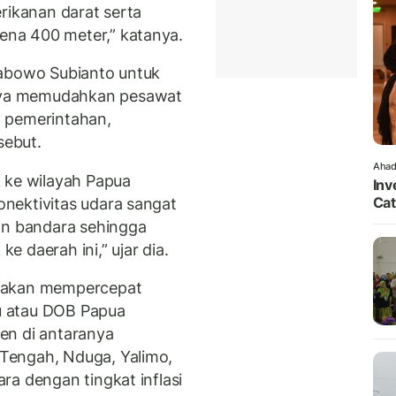
rikanan darat serta
na 400 meter,” katanya.
rabowo Subianto untuk
ya memudahkan pesawat
 pemerintahan,
sebut.
Ahad
 ke wilayah Papua
Inv
Cat
nektivitas udara sangat
an bandara sehingga
 daerah ini,” ujar dia.
k akan mempercepat
u atau DOB Papua
en di antaranya
Tengah, Nduga, Yalimo,
ra dengan tingkat inflasi