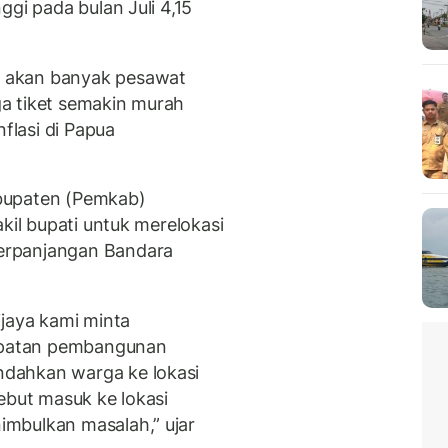
ggi pada bulan Juli 4,15
 akan banyak pesawat
a tiket semakin murah
lasi di Papua
bupaten (Pemkab)
kil bupati untuk merelokasi
erpanjangan Bandara
ijaya kami minta
patan pembangunan
dahkan warga ke lokasi
ebut masuk ke lokasi
mbulkan masalah,” ujar