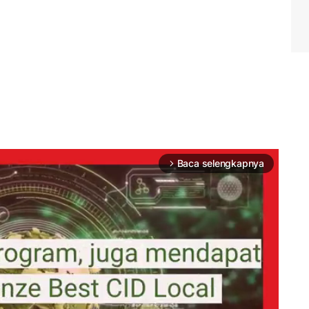
Baca selengkapnya
arrow_forward_ios