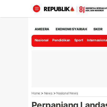
AMEERA
EKONOMI SYARIAH
SKOR
Nasional
Pendidikan
Sport
Internasiona
>
>
Home
News
Nasional News
Perpanjang Landa