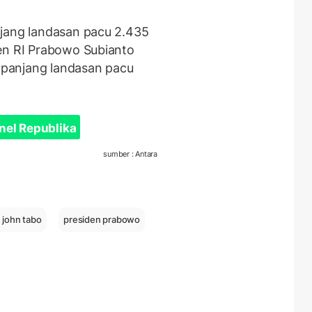
njang landasan pacu 2.435
en RI Prabowo Subianto
panjang landasan pacu
nel Republika
sumber : Antara
john tabo
presiden prabowo