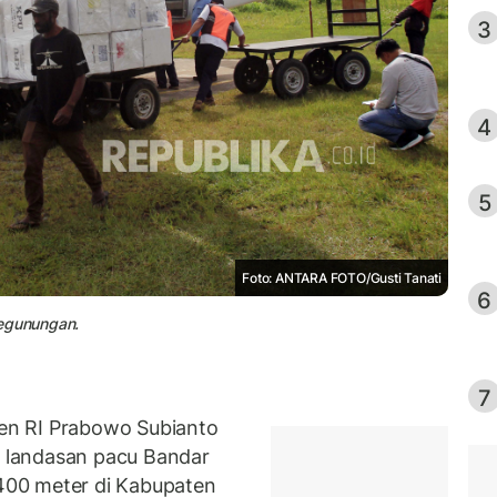
3
4
5
Foto: ANTARA FOTO/Gusti Tanati
6
egunungan.
7
en RI Prabowo Subianto
 landasan pacu Bandar
00 meter di Kabupaten