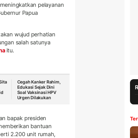
 meningkatkan pelayanan
Gubernur Papua
akan wujud perhatian
ungan salah satunya
na
itu.
Sita
Cegah Kanker Rahim,
Edukasi Sejak Dini
id
Soal Vaksinasi HPV
Urgen Dilakukan
an bapak presiden
Ter
 memberikan bantuan
rti 2.200 unit rumah,