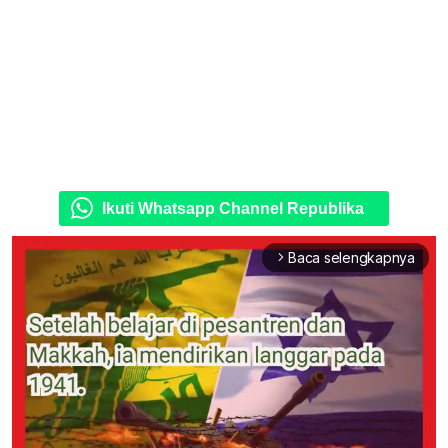
Ikuti Whatsapp Channel Republika
Baca selengkapnya
arrow_forward_ios