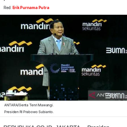
Red:
Erik Purnama Putra
ANTARA/Genta Tenri Mawangi.
Presiden RI Prabowo Subianto.