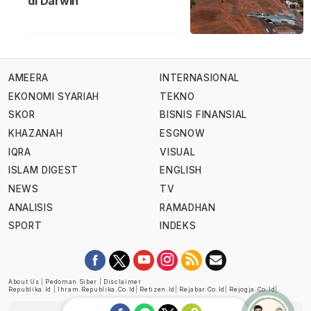
di Darwin
AMEERA
INTERNASIONAL
EKONOMI SYARIAH
TEKNO
SKOR
BISNIS FINANSIAL
KHAZANAH
ESGNOW
IQRA
VISUAL
ISLAM DIGEST
ENGLISH
NEWS
TV
ANALISIS
RAMADHAN
SPORT
INDEKS
About Us
|
Pedoman Siber
|
Disclaimer
Republika.id
|
Ihram.republika.co.id
|
Retizen.id
|
Rejabar.co.id
|
Rejogja.co.id
|