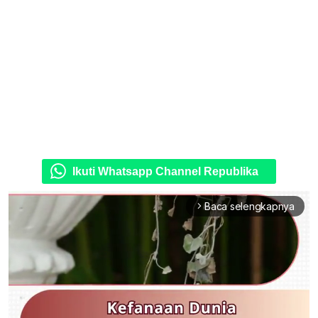
Ikuti Whatsapp Channel Republika
Baca selengkapnya
arrow_forward_ios