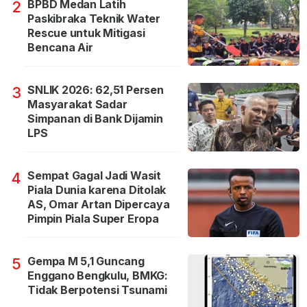
BPBD Medan Latih
2
Paskibraka Teknik Water
Rescue untuk Mitigasi
Bencana Air
SNLIK 2026: 62,51 Persen
3
Masyarakat Sadar
Simpanan di Bank Dijamin
LPS
Sempat Gagal Jadi Wasit
4
Piala Dunia karena Ditolak
AS, Omar Artan Dipercaya
Pimpin Piala Super Eropa
Gempa M 5,1 Guncang
5
Enggano Bengkulu, BMKG:
Tidak Berpotensi Tsunami