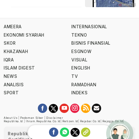
AMEERA
INTERNASIONAL
EKONOMI SYARIAH
TEKNO
SKOR
BISNIS FINANSIAL
KHAZANAH
ESGNOW
IQRA
VISUAL
ISLAM DIGEST
ENGLISH
NEWS
TV
ANALISIS
RAMADHAN
SPORT
INDEKS
About Us
|
Pedoman Siber
|
Disclaimer
Republika.id
|
Ihram.republika.co.id
|
Retizen.id
|
Rejabar.co.id
|
Rejogja.co.id
|
Republika telah diverifikasi oleh Dewan Pers