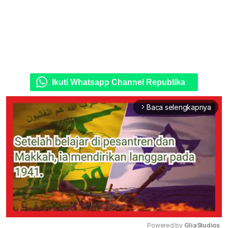
Ikuti Whatsapp Channel Republika
Baca selengkapnya
arrow_forward_ios
Powered by 
GliaStudios