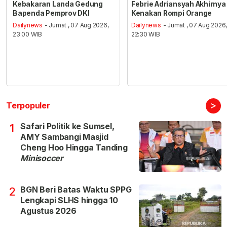
Kebakaran Landa Gedung
Febrie Adriansyah Akhirnya
Bapenda Pemprov DKI
Kenakan Rompi Orange
Dailynews
- Jumat , 07 Aug 2026,
Dailynews
- Jumat , 07 Aug 2026
23:00 WIB
22:30 WIB
>
Terpopuler
Safari Politik ke Sumsel,
1
AMY Sambangi Masjid
Cheng Hoo Hingga Tanding
Minisoccer
BGN Beri Batas Waktu SPPG
2
Lengkapi SLHS hingga 10
Agustus 2026