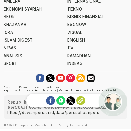
AMEERA
INTERNASIONAL
EKONOMI SYARIAH
TEKNO
SKOR
BISNIS FINANSIAL
KHAZANAH
ESGNOW
IQRA
VISUAL
ISLAM DIGEST
ENGLISH
NEWS
TV
ANALISIS
RAMADHAN
SPORT
INDEKS
About Us
|
Pedoman Siber
|
Disclaimer
Republika.id
|
Ihram.republika.co.id
|
Retizen.id
|
Rejabar.co.id
|
Rejogja.co.id
|
Republika telah diverifikasi oleh Dewan Pers
Sertifikat Nomor 1058/DP-Verifikasi/K/XII/2022
https://dewanpers.or.id/data/perusahaanpers
Ask me!
© 2026 PT Republika Media Mandiri - All Rights Reserved.