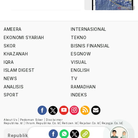
AMEERA
INTERNASIONAL
EKONOMI SYARIAH
TEKNO
SKOR
BISNIS FINANSIAL
KHAZANAH
ESGNOW
IQRA
VISUAL
ISLAM DIGEST
ENGLISH
NEWS
TV
ANALISIS
RAMADHAN
SPORT
INDEKS
About Us
|
Pedoman Siber
|
Disclaimer
Republika.id
|
Ihram.republika.co.id
|
Retizen.id
|
Rejabar.co.id
|
Rejogja.co.id
|
Republika telah diverifikasi oleh Dewan Pers