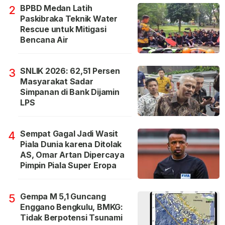
BPBD Medan Latih
2
Paskibraka Teknik Water
Rescue untuk Mitigasi
Bencana Air
SNLIK 2026: 62,51 Persen
3
Masyarakat Sadar
Simpanan di Bank Dijamin
LPS
Sempat Gagal Jadi Wasit
4
Piala Dunia karena Ditolak
AS, Omar Artan Dipercaya
Pimpin Piala Super Eropa
Gempa M 5,1 Guncang
5
Enggano Bengkulu, BMKG:
Tidak Berpotensi Tsunami