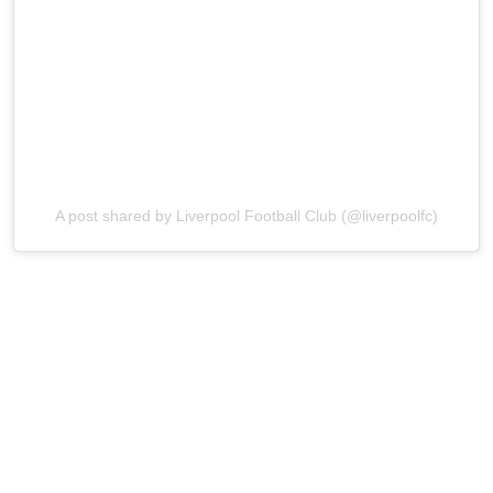
A post shared by Liverpool Football Club (@liverpoolfc)