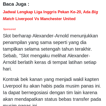
Baca Juga :
Jadwal Lengkap Liga Inggris Pekan Ke-20, Ada
Big
Match
Liverpool Vs Manchester United
Sponsored
Slot berharap Alexander-Arnold menunjukkan
penampilan yang sama seperti yang dia
tampilkan selama setengah tahun terakhir.
Sebab, "Slot mengaku melihat Alexander-
Arnold berlatih keras di tempat latihan setiap
hari.
Kontrak bek kanan yang menjadi wakil kapten
Liverpool itu akan habis pada musim panas ini.
Ia dapat bernegosiasi dengan tim lain karena
akan mendapatkan status bebas transfer pada
musim panas ini.