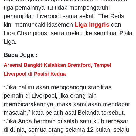
tiga pemainnya itu tidak mempengaruhi
penampilan Liverpool sama sekali. The Reds
kini memuncaki klasemen
Liga Inggris
dan
Liga Champions, serta melaju ke semifinal Piala
Liga.
Baca Juga :
Arsenal Bangkit Kalahkan Brentford, Tempel
Liverpool di Posisi Kedua
“Jika hal itu akan mengganggu stabilitas
pemain di Liverpool, jika orang lain
membicarakannya, maka kami akan mendapat
masalah,” kata pelatih asal Belanda tersebut.
“Jika Anda bermain di salah satu klub terbesar
di dunia, semua orang selama 12 bulan, selalu