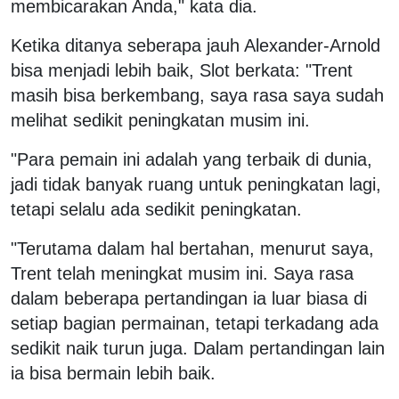
membicarakan Anda," kata dia.
Ketika ditanya seberapa jauh Alexander-Arnold
bisa menjadi lebih baik, Slot berkata: "Trent
masih bisa berkembang, saya rasa saya sudah
melihat sedikit peningkatan musim ini.
"Para pemain ini adalah yang terbaik di dunia,
jadi tidak banyak ruang untuk peningkatan lagi,
tetapi selalu ada sedikit peningkatan.
"Terutama dalam hal bertahan, menurut saya,
Trent telah meningkat musim ini. Saya rasa
dalam beberapa pertandingan ia luar biasa di
setiap bagian permainan, tetapi terkadang ada
sedikit naik turun juga. Dalam pertandingan lain
ia bisa bermain lebih baik.