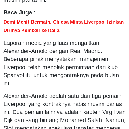
Baca Juga :
Demi Menit Bermain, Chiesa Minta Liverpool Izinkan
Dirinya Kembali ke Italia
Laporan media yang luas mengaitkan
Alexander-Arnold dengan Real Madrid.
Beberapa pihak menyatakan manajemen
Liverpool telah menolak permintaan dari klub
Spanyol itu untuk mengontraknya pada bulan
ini.
Alexander-Arnold adalah satu dari tiga pemain
Liverpool yang kontraknya habis musim panas
ini. Dua pemain lainnya adalah kapten Virgil van
Dijk dan sang bintang Mohamed Salah. Namun,
Slot mengatakan spekulasi transfer mengenai