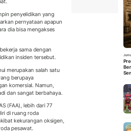
at.
mpin penyelidikan yang
uarkan pernyataan apapun
cara dia bisa mengakses
n bekerja sama dengan
Juma
dikan insiden tersebut.
Pre
Ber
ui merupakan salah satu
Se
yang berupaya
gan komersial. Namun,
jadi dan sangat berbahaya.
 (FAA), lebih dari 77
ri di ruang roda
kibat kekurangan oksigen,
 roda pesawat.