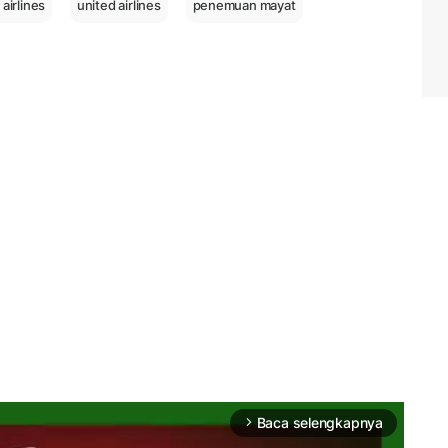
airlines
united airlines
penemuan mayat
Baca selengkapnya
arrow_forward_ios