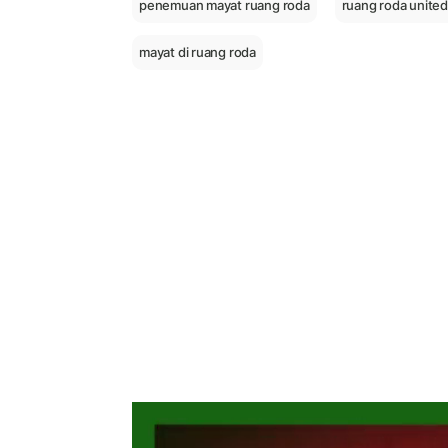
penemuan mayat ruang roda
ruang roda united 
mayat di ruang roda