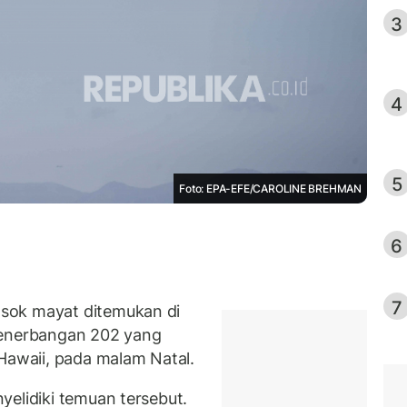
3
4
5
Foto: EPA-EFE/CAROLINE BREHMAN
6
7
sok mayat ditemukan di
enerbangan 202 yang
 Hawaii, pada malam Natal.
yelidiki temuan tersebut.