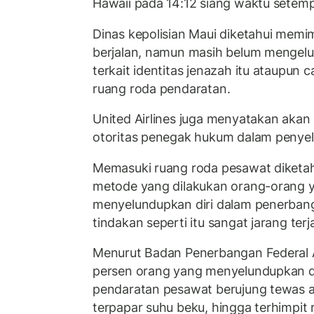
Hawaii pada 14:12 siang waktu setemp
Dinas kepolisian Maui diketahui memi
berjalan, namun masih belum mengel
terkait identitas jenazah itu ataupun 
ruang roda pendaratan.
United Airlines juga menyatakan aka
otoritas penegak hukum dalam penyeli
Memasuki ruang roda pesawat diketah
metode yang dilakukan orang-orang 
menyelundupkan diri dalam penerban
tindakan seperti itu sangat jarang ter
Menurut Badan Penerbangan Federal AS
persen orang yang menyelundupkan di
pendaratan pesawat berujung tewas a
terpapar suhu beku, hingga terhimpit