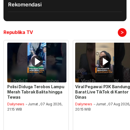
Rekomendasi
>
Republika TV
Polisi Diduga Terobos Lampu
Viral Pegawai P3K Bandung
Merah Tabrak Balita hingga
Barat Live TikTok di Kantor
Tewas
Dinas
Dailynews
- Jumat , 07 Aug 2026,
Dailynews
- Jumat , 07 Aug 2026
21:15 WIB
20:15 WIB