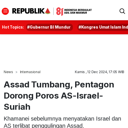
Hot Topics:
#Gubernur BI Mundur
#Kongres Umat Islam In
News
Internasional
Kamis , 12 Dec 2024, 17:05 WIB
Assad Tumbang, Pentagon
Dorong Poros AS-Israel-
Suriah
Khamanei sebelumnya menyatakan Israel dan
AS terlibat penggulingan Assad.