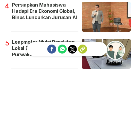
Persiapkan Mahasiswa
4
Hadapi Era Ekonomi Global,
Binus Luncurkan Jurusan AI
Leapmotor Mulai Perakitan
5
Lokal B10 dan C10 di
Purwakarta
Ask me!
AMEERA
INTERNASIONAL
EKONOMI SYARIAH
TEKNO
SKOR
BISNIS FINANSIAL
KHAZANAH
ESGNOW
IQRA
VISUAL
ISLAM DIGEST
ENGLISH