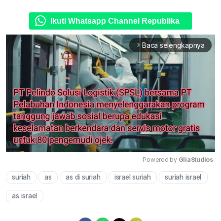
Ikuti Whatsapp Channel Republika
Baca selengkapnya
arrow_forward_ios
Powered by 
GliaStudios
suriah
as
as di suriah
israel suriah
suriah israel
Mute
as israel