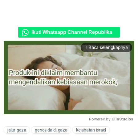
Ikuti Whatsapp Channel Republika
Baca selengkapnya
arrow_forward_ios
Powered by 
GliaStudios
jalur gaza
genosida di gaza
kejahatan israel
Mute