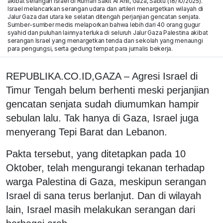
akibat serangan Israel di Rumah Sakit Al Ahli, Gaza, Sabtu (18/10/2025).
Israel melancarkan serangan udara dan artileri menargetkan wilayah di
Jalur Gaza dari utara ke selatan ditengah perjanjian gencatan senjata.
Sumber-sumber medis melaporkan bahwa lebih dari 40 orang gugur
syahid dan puluhan lainnya terluka di seluruh Jalur Gaza Palestina akibat
serangan Israel yang menargetkan tenda dan sekolah yang menaungi
para pengungsi, serta gedung tempat para jurnalis bekerja.
REPUBLIKA.CO.ID,GAZA – Agresi Israel di
Timur Tengah belum berhenti meski perjanjian
gencatan senjata sudah diumumkan hampir
sebulan lalu. Tak hanya di Gaza, Israel juga
menyerang Tepi Barat dan Lebanon.
Pakta tersebut, yang ditetapkan pada 10
Oktober, telah mengurangi tekanan terhadap
warga Palestina di Gaza, meskipun serangan
Israel di sana terus berlanjut. Dan di wilayah
lain, Israel masih melakukan serangan dari