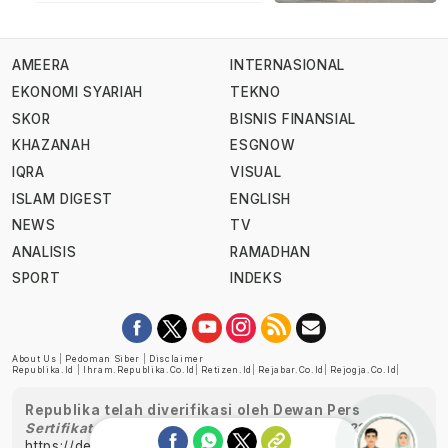
AMEERA
INTERNASIONAL
EKONOMI SYARIAH
TEKNO
SKOR
BISNIS FINANSIAL
KHAZANAH
ESGNOW
IQRA
VISUAL
ISLAM DIGEST
ENGLISH
NEWS
TV
ANALISIS
RAMADHAN
SPORT
INDEKS
About Us
|
Pedoman Siber
|
Disclaimer
Republika.id
|
Ihram.republika.co.id
|
Retizen.id
|
Rejabar.co.id
|
Rejogja.co.id
|
Republika telah diverifikasi oleh Dewan Pers
Sertifikat Nomor 1058/DP-Verifikasi/K/XII/2022
https://dewanpers.or.id/data/perusahaanpers