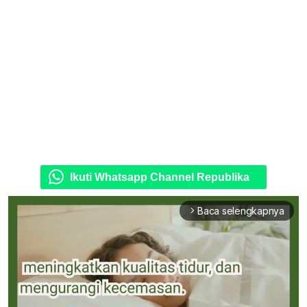
Ikuti Whatsapp Channel Republika
Baca selengkapnya
arrow_forward_ios