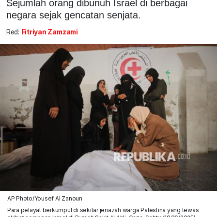
Sejumlah orang dibunuh Israel di berbagai
negara sejak gencatan senjata.
Red:
Fitriyan Zamzami
AP Photo/Yousef Al Zanoun
Para pelayat berkumpul di sekitar jenazah warga Palestina yang tewas