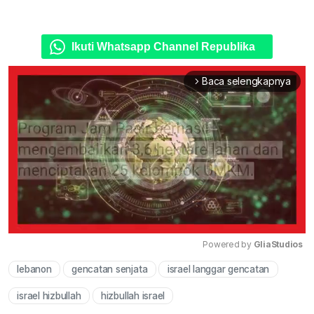
Ikuti Whatsapp Channel Republika
Baca selengkapnya
arrow_forward_ios
Powered by 
GliaStudios
lebanon
gencatan senjata
israel langgar gencatan
Mute
israel hizbullah
hizbullah israel