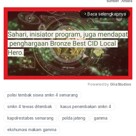
sumber : Antara
Baca selengkapnya
arrow_forward_ios
Powered by 
GliaStudios
polisi tembak siswa smkn 4 semarang
Mute
smkn 4 tewas ditembak
kasus penembakan smkn 4
kapolrestabes semarang
polda jateng
gamma
ekshumasi makam gamma