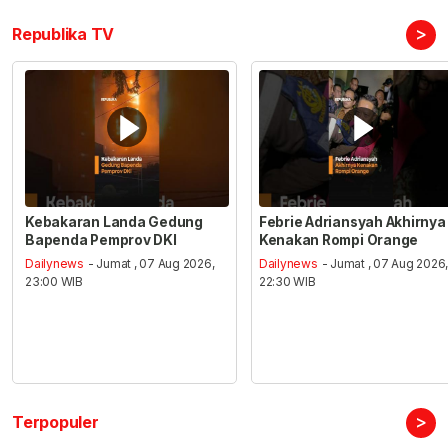
>
Republika TV
Kebakaran Landa Gedung
Febrie Adriansyah Akhirnya
Bapenda Pemprov DKI
Kenakan Rompi Orange
Dailynews
- Jumat , 07 Aug 2026,
Dailynews
- Jumat , 07 Aug 2026
23:00 WIB
22:30 WIB
>
Terpopuler