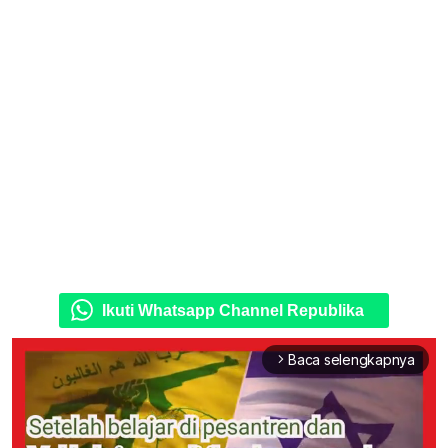
Ikuti Whatsapp Channel Republika
Baca selengkapnya
arrow_forward_ios