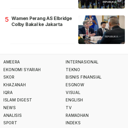
Wamen Perang AS Elbridge
5
Colby Bakal ke Jakarta
AMEERA
INTERNASIONAL
EKONOMI SYARIAH
TEKNO
SKOR
BISNIS FINANSIAL
KHAZANAH
ESGNOW
IQRA
VISUAL
ISLAM DIGEST
ENGLISH
NEWS
TV
ANALISIS
RAMADHAN
SPORT
INDEKS