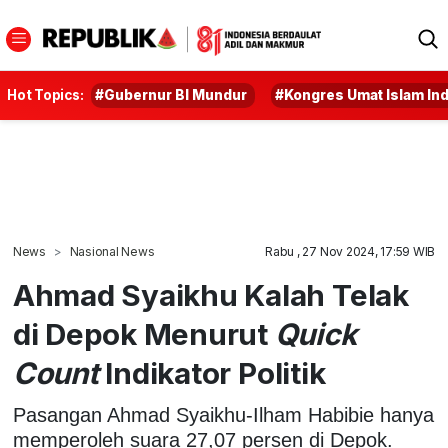
Hot Topics:
#Gubernur BI Mundur
#Kongres Umat Islam In
News
Nasional News
Rabu , 27 Nov 2024, 17:59 WIB
Ahmad Syaikhu Kalah Telak
di Depok Menurut
Quick
Count
Indikator Politik
Pasangan Ahmad Syaikhu-Ilham Habibie hanya
memperoleh suara 27,07 persen di Depok.