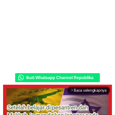
Ikuti Whatsapp Channel Republika
Baca selengkapnya
arrow_forward_ios