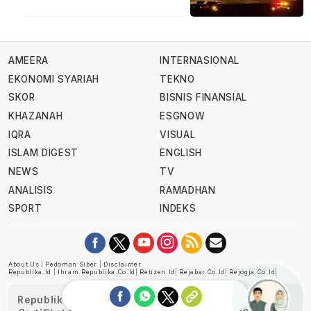
AMEERA
INTERNASIONAL
EKONOMI SYARIAH
TEKNO
SKOR
BISNIS FINANSIAL
KHAZANAH
ESGNOW
IQRA
VISUAL
ISLAM DIGEST
ENGLISH
NEWS
TV
ANALISIS
RAMADHAN
SPORT
INDEKS
About Us
|
Pedoman Siber
|
Disclaimer
Republika.id
|
Ihram.republika.co.id
|
Retizen.id
|
Rejabar.co.id
|
Rejogja.co.id
|
Republika telah diverifikasi oleh Dewan Pers