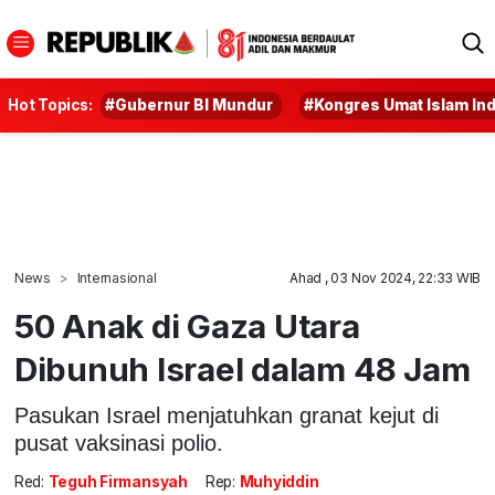
Hot Topics:
#Gubernur BI Mundur
#Kongres Umat Islam In
News
Internasional
Ahad , 03 Nov 2024, 22:33 WIB
50 Anak di Gaza Utara
Dibunuh Israel dalam 48 Jam
Pasukan Israel menjatuhkan granat kejut di
pusat vaksinasi polio.
Red:
Teguh Firmansyah
Rep:
Muhyiddin