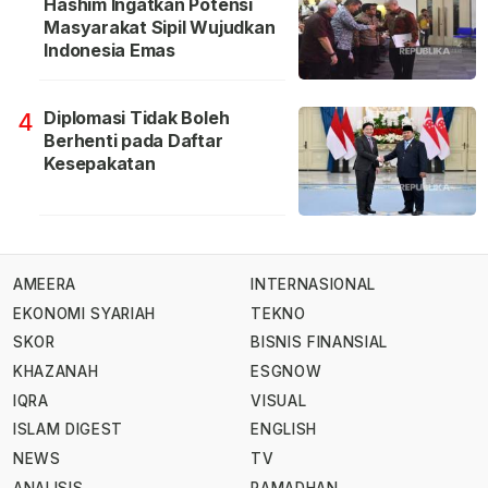
Hashim Ingatkan Potensi
Masyarakat Sipil Wujudkan
Indonesia Emas
Diplomasi Tidak Boleh
4
Berhenti pada Daftar
Kesepakatan
AMEERA
INTERNASIONAL
EKONOMI SYARIAH
TEKNO
SKOR
BISNIS FINANSIAL
KHAZANAH
ESGNOW
IQRA
VISUAL
ISLAM DIGEST
ENGLISH
NEWS
TV
ANALISIS
RAMADHAN