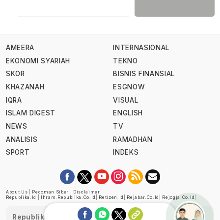
AMEERA
INTERNASIONAL
EKONOMI SYARIAH
TEKNO
SKOR
BISNIS FINANSIAL
KHAZANAH
ESGNOW
IQRA
VISUAL
ISLAM DIGEST
ENGLISH
NEWS
TV
ANALISIS
RAMADHAN
SPORT
INDEKS
About Us
|
Pedoman Siber
|
Disclaimer
Republika.id
|
Ihram.republika.co.id
|
Retizen.id
|
Rejabar.co.id
|
Rejogja.co.id
|
Republika telah diverifikasi oleh Dewan Pers