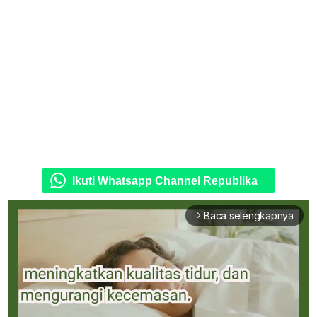
Ikuti Whatsapp Channel Republika
Baca selengkapnya
arrow_forward_ios