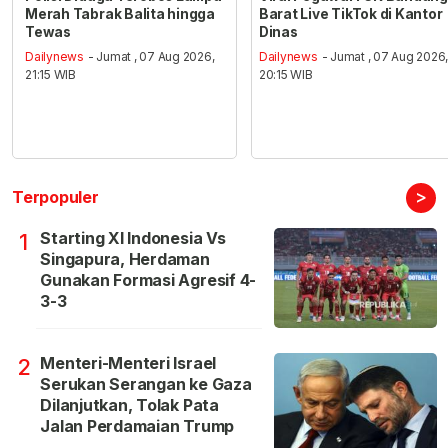
Merah Tabrak Balita hingga
Barat Live TikTok di Kantor
Tewas
Dinas
Dailynews
- Jumat , 07 Aug 2026,
Dailynews
- Jumat , 07 Aug 2026
21:15 WIB
20:15 WIB
>
Terpopuler
Starting XI Indonesia Vs
1
Singapura, Herdaman
Gunakan Formasi Agresif 4-
3-3
Menteri-Menteri Israel
2
Serukan Serangan ke Gaza
Dilanjutkan, Tolak Pata
Jalan Perdamaian Trump