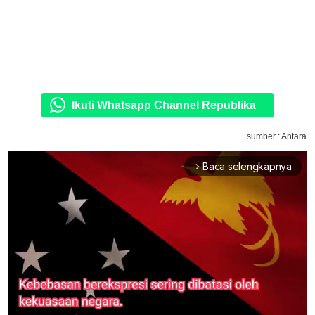
Ikuti Whatsapp Channel Republika
sumber : Antara
Baca selengkapnya
arrow_forward_ios