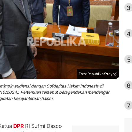
3
4
5
Foto: Republika/Prayogi
6
mpin audiensi dengan Solidaritas Hakim Indonesia di
8/10/2024). Pertemuan tersebut beragendakan mendengar
ingkatan kesejahteraan hakim.
7
Ketua
DPR
RI Sufmi Dasco