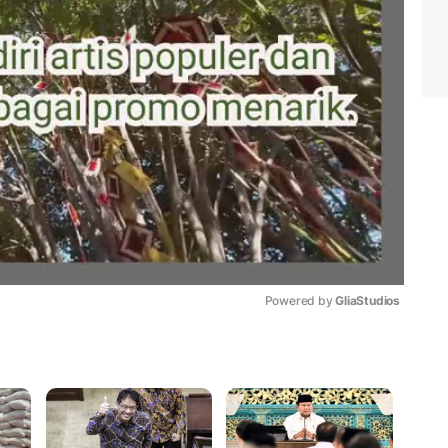
Powered by 
GliaStudios
Mute