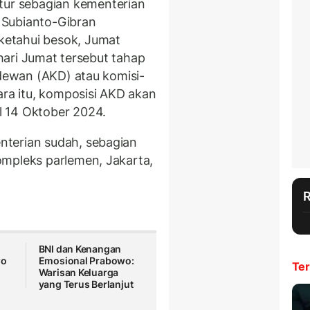
r sebagian kementerian
 Subianto-Gibran
etahui besok, Jumat
 hari Jumat tersebut tahap
 dewan (AKD) atau komisi-
ara itu, komposisi AKD akan
 14 Oktober 2024.
terian sudah, sebagian
ompleks parlemen, Jakarta,
BNI dan Kenangan
wo
Emosional Prabowo:
Ter
Warisan Keluarga
yang Terus Berlanjut