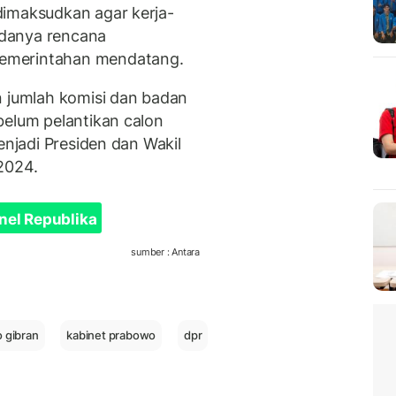
dimaksudkan agar kerja-
 adanya rencana
emerintahan mendatang.
jumlah komisi dan badan
belum pelantikan calon
enjadi Presiden dan Wakil
2024.
nel Republika
sumber : Antara
 gibran
kabinet prabowo
dpr