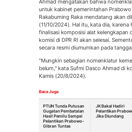
Ahmad mengatakan bahwa nomenklatu
untuk kabinet pemerintahan Prabowo
Rakabuming Raka mendatang akan dik
(11/10/2024). Hal itu, kata dia, karena
finalisasi komposisi alat kelengkapan
komisi di DPR RI akan selesai. Sement
secara resmi diumumkan pada tanggal
"Mungkin sebagian nomenklatur kemen
belum," kata Sufmi Dasco Ahmad di k
Kamis (20/8/2024).
Baca Juga
PTUN Tunda Putusan
JK Bakal Hadiri
Gugatan Pembatalan
Pelantikan Prabo
Hasil Pemilu Sampai
Jika Diundang
Pelantikan Prabowo-
Gibran Tuntas