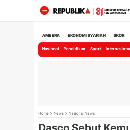
AMEERA
EKONOMI SYARIAH
SKOR
Nasional
Pendidikan
Sport
Internasiona
>
>
Home
News
Nasional News
Dasco Sebut Kem