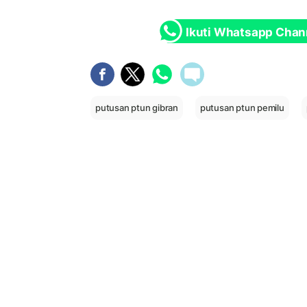
Ikuti Whatsapp Chan
putusan ptun gibran
putusan ptun pemilu