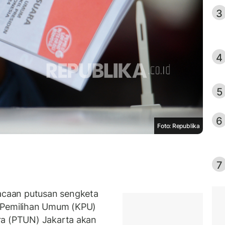
3
4
5
6
Foto: Republika
7
caan putusan sengketa
i Pemilihan Umum (KPU)
ra (PTUN) Jakarta akan