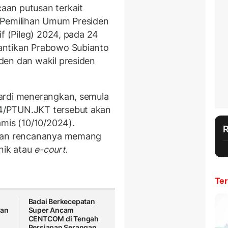
aan putusan terkait
 Pemilihan Umum Presiden
if (Pileg) 2024, pada 24
antikan Prabowo Subianto
den dan wakil presiden
ardi menerangkan, semula
4/PTUN.JKT tersebut akan
amis (10/10/2024).
rvan rencananya memang
nik atau
e-court.
Ter
Badai Berkecepatan
gan
Super Ancam
CENTCOM di Tengah
Persiapan Serangan