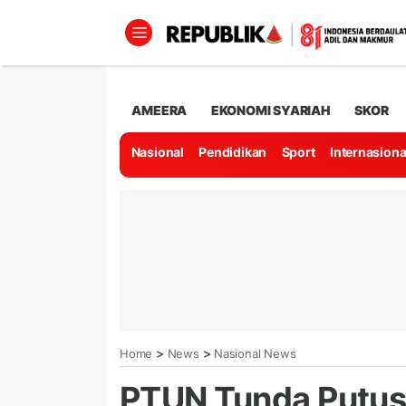
AMEERA
EKONOMI SYARIAH
SKOR
Nasional
Pendidikan
Sport
Internasiona
>
>
Home
News
Nasional News
PTUN Tunda Putus