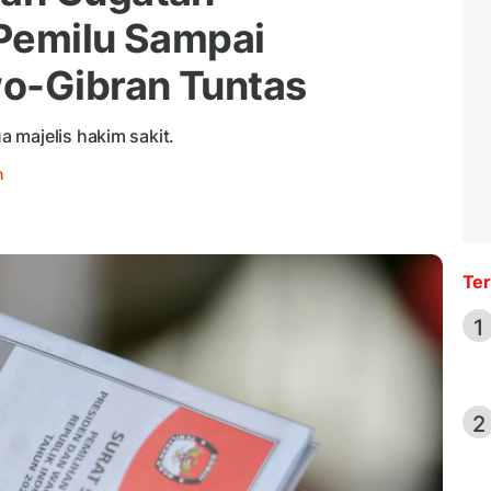
 Pemilu Sampai
wo-Gibran Tuntas
 majelis hakim sakit.
h
Ter
1
2