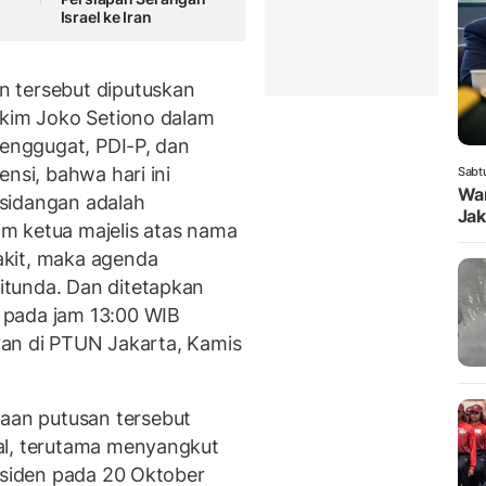
Israel ke Iran
 tersebut diputuskan
akim Joko Setiono dalam
penggugat, PDI-P, dan
nsi, bahwa hari ini
Sabt
Wam
sidangan adalah
Jak
m ketua majelis atas nama
akit, maka agenda
tunda. Dan ditetapkan
 pada jam 13:00 WIB
rvan di PTUN Jakarta, Kamis
an putusan tersebut
al, terutama menyangkut
residen pada 20 Oktober