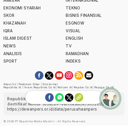
AMEERA
INTERNASIONAL
EKONOMI SYARIAH
TEKNO
SKOR
BISNIS FINANSIAL
KHAZANAH
ESGNOW
IQRA
VISUAL
ISLAM DIGEST
ENGLISH
NEWS
TV
ANALISIS
RAMADHAN
SPORT
INDEKS
About Us
|
Pedoman Siber
|
Disclaimer
Republika.id
|
Ihram.republika.co.id
|
Retizen.id
|
Rejabar.co.id
|
Rejogja.co.id
|
Republika telah diverifikasi oleh Dewan Pers
Sertifikat Nomor 1058/DP-Verifikasi/K/XII/2022
https://dewanpers.or.id/data/perusahaanpers
Ask me!
© 2026 PT Republika Media Mandiri - All Rights Reserved.