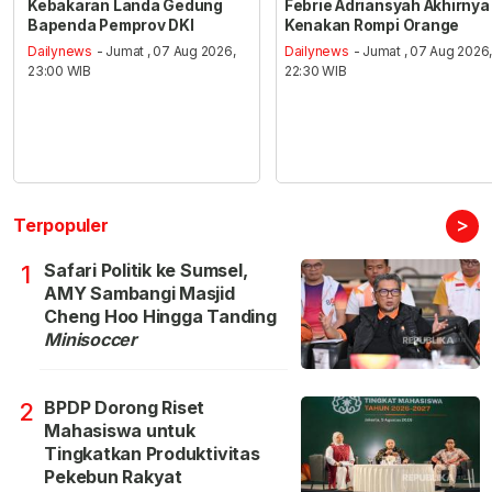
Kebakaran Landa Gedung
Febrie Adriansyah Akhirnya
Bapenda Pemprov DKI
Kenakan Rompi Orange
Dailynews
- Jumat , 07 Aug 2026,
Dailynews
- Jumat , 07 Aug 2026
23:00 WIB
22:30 WIB
>
Terpopuler
Safari Politik ke Sumsel,
1
AMY Sambangi Masjid
Cheng Hoo Hingga Tanding
Minisoccer
BPDP Dorong Riset
2
Mahasiswa untuk
Tingkatkan Produktivitas
Pekebun Rakyat