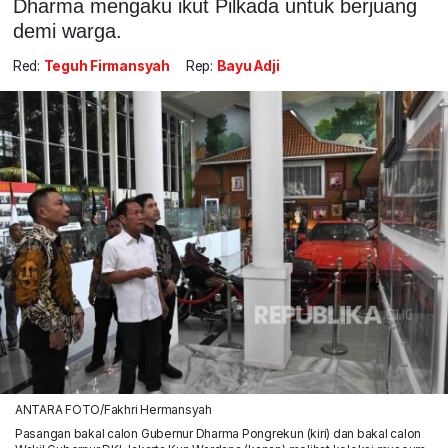
Dharma mengaku ikut Pilkada untuk berjuang
demi warga.
Red:
Teguh Firmansyah
Rep:
Bayu Adji
ANTARA FOTO/Fakhri Hermansyah
Pasangan bakal calon Gubernur Dharma Pongrekun (kiri) dan bakal calon