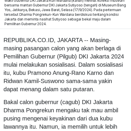
Wakil Gubernur DKI Jakarta Kun Wardana (kanan) melihat koleksi museum
bersama mantan Gubernur DKI Jakarta Sutiyoso (tengah) di Museum Bang
Yos, Jatikarya, Bekasi, Jawa Barat, Selasa (17/9/2024). Pada pertemuan
tersebut Dharma Pongrekun-Kun Wardana berdiskusi tentang kondisi
Jakarta dan meminta nasihat Sutiyoso sebagai bekal maju dalam
Pemilihan Gubernur 2024.
REPUBLIKA.CO.ID, JAKARTA -- Masing-
masing pasangan calon yang akan berlaga di
Pemilihan Gubernur (Pilgub) DKI Jakarta 2024
mulai melakukan sosialisasi. Dalam sosialisasi
itu, kubu Pramono Anung-Rano Karno dan
Ridwan Kamil-Suswono sama-sama yakin
dapat menang dalam satu putaran.
Bakal calon gubernur (cagub) DKI Jakarta
Dharma Pongrekun mengaku tak mau ambil
pusing mengenai keyakinan dari dua kubu
lawannya itu. Namun, ia memilih untuk lebih