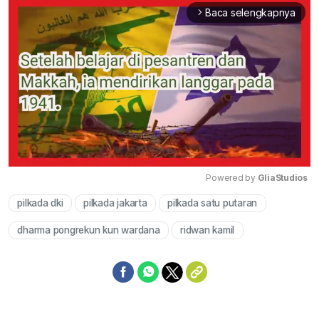
Baca selengkapnya
arrow_forward_ios
Powered by 
GliaStudios
pilkada dki
pilkada jakarta
pilkada satu putaran
Mute
dharma pongrekun kun wardana
ridwan kamil