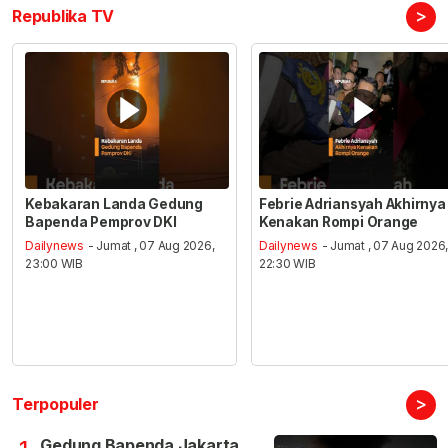
>
Republika TV
Kebakaran Landa Gedung
Febrie Adriansyah Akhirnya
Bapenda Pemprov DKI
Kenakan Rompi Orange
Dailynews
- Jumat , 07 Aug 2026,
Dailynews
- Jumat , 07 Aug 2026
23:00 WIB
22:30 WIB
>
Terpopuler
Gedung Bapenda Jakarta