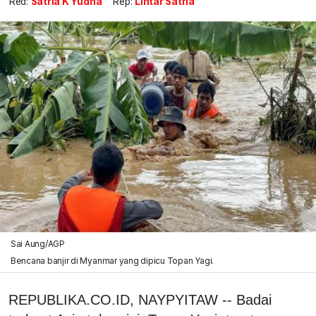
Red:
Satria K Yudha
Rep:
Lintar Satria
Sai Aung/AGP
Bencana banjir di Myanmar yang dipicu Topan Yagi.
REPUBLIKA.CO.ID,
NAYPYITAW -- Badai