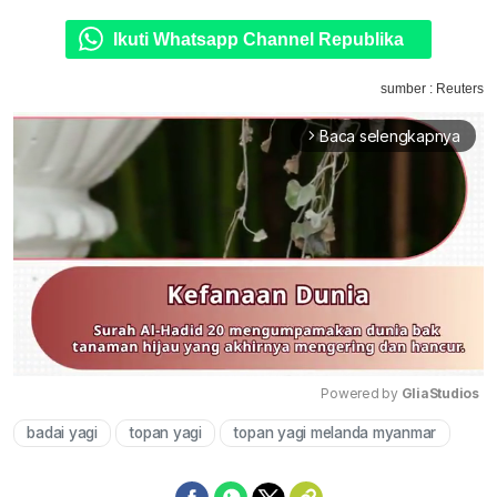
Ikuti Whatsapp Channel Republika
sumber : Reuters
Baca selengkapnya
arrow_forward_ios
Powered by 
GliaStudios
badai yagi
topan yagi
topan yagi melanda myanmar
Mute