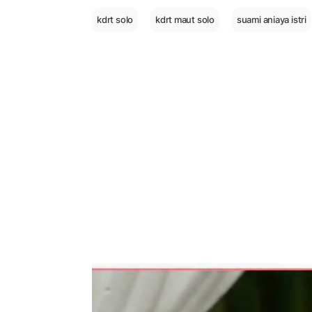
kdrt solo
kdrt maut solo
suami aniaya istri