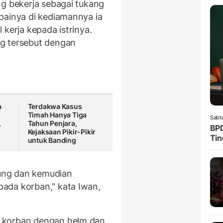
ng bekerja sebagai tukang
painya di kediamannya ia
 kerja kepada istrinya.
g tersebut dengan
a
Terdakwa Kasus
Timah Hanya Tiga
Sabt
,
Tahun Penjara,
BPD
Kejaksaan Pikir-Pikir
Tin
untuk Banding
gung dan kemudian
ada korban," kata Iwan,
 korban dengan helm dan