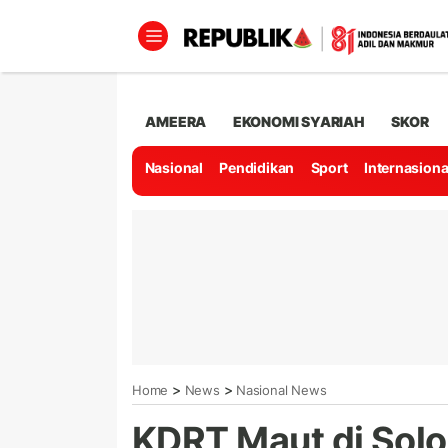
AMEERA
EKONOMI SYARIAH
SKOR
Nasional
Pendidikan
Sport
Internasiona
>
>
Home
News
Nasional News
KDRT Maut di Solo,