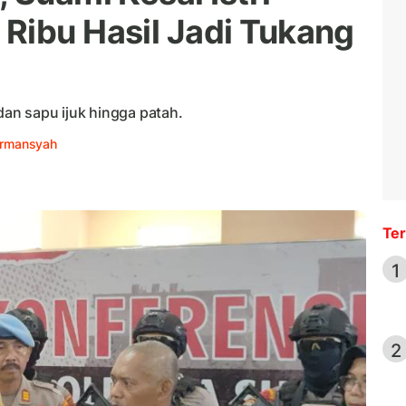
Ribu Hasil Jadi Tukang
n sapu ijuk hingga patah.
irmansyah
Ter
1
2