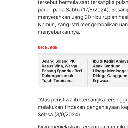
tersebut bermula saat tersangka pula
parkir pada Sabtu (17/8/2024). Sesam
menyerahkan uang 30 ribu rupiah hasil
Namun, sang istri mengembalikan uan
menyebarkannya.
Baca Juga
Jelang Sidang PK
Ibu di Kediri Aniay
Kasus Vina, Warga
Anak Kandung
Pasang Spanduk Beri
Hingga Meninggal
Dukungan untuk
Diduga Gangguan
Tujuh Terpidana
Kejiwaan
"Atas peristiwa itu tersangka tersing
melakukan tindakan penganiayaan kep
Selasa (3/9/2024).
Iwan menjelaskan tersangka memukul