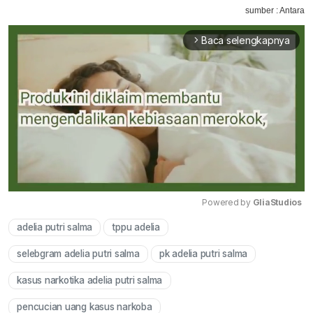
sumber : Antara
Baca selengkapnya
arrow_forward_ios
Powered by 
GliaStudios
adelia putri salma
tppu adelia
Mute
selebgram adelia putri salma
pk adelia putri salma
kasus narkotika adelia putri salma
pencucian uang kasus narkoba