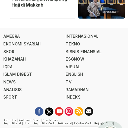
Haji di Makkah
AMEERA
INTERNASIONAL
EKONOMI SYARIAH
TEKNO
SKOR
BISNIS FINANSIAL
KHAZANAH
ESGNOW
IQRA
VISUAL
ISLAM DIGEST
ENGLISH
NEWS
TV
ANALISIS
RAMADHAN
SPORT
INDEKS
About Us
|
Pedoman Siber
|
Disclaimer
Republika.id
|
Ihram.republika.co.id
|
Retizen.id
|
Rejabar.co.id
|
Rejogja.co.id
|