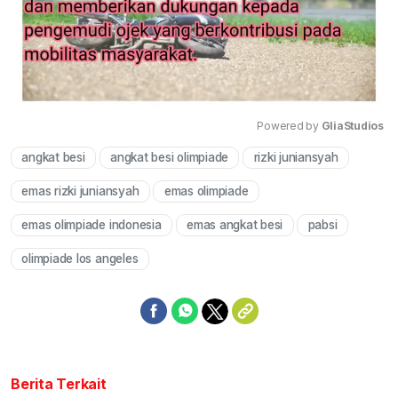
Powered by 
GliaStudios
angkat besi
angkat besi olimpiade
rizki juniansyah
Mute
emas rizki juniansyah
emas olimpiade
emas olimpiade indonesia
emas angkat besi
pabsi
olimpiade los angeles
Berita Terkait