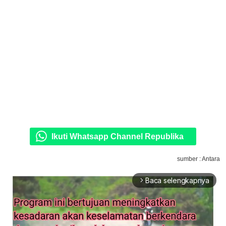
Ikuti Whatsapp Channel Republika
sumber : Antara
Baca selengkapnya
arrow_forward_ios