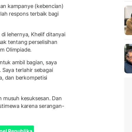
dan kampanye (kebencian)
lah respons terbaik bagi
 lehernya, Khelif ditanyai
ak tentang perselisihan
m Olimpiade.
tuk ambil bagian, saya
 Saya terlahir sebagai
a, dan berkompetisi
ah musuh kesuksesan. Dan
istimewa karena serangan-
nel Republika