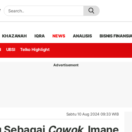
KHAZANAH
IQRA
NEWS
ANALISIS
BISNIS FINANSI
l
UBSI
Telko Highlight
Advertisement
Sabtu 10 Aug 2024 09:33 WIB
g Sebagai
Cowok
, Imane