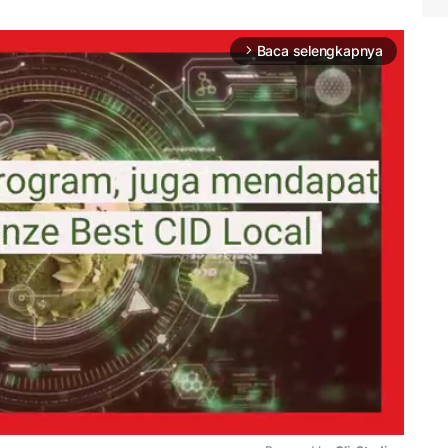
Baca selengkapnya
arrow_forward_ios