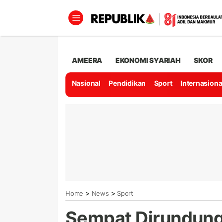
AMEERA
EKONOMI SYARIAH
SKOR
Nasional
Pendidikan
Sport
Internasiona
>
>
Home
News
Sport
Sempat Dirundun