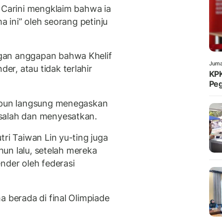
, Carini mengklaim bahwa ia
a ini” oleh seorang petinju
gan anggapan bahwa Khelif
Juma
r, atau tidak terlahir
KPK
Peg
) pun langsung menegaskan
salah dan menyesatkan.
tri Taiwan Lin yu-ting juga
ahun lalu, setelah mereka
nder oleh federasi
a berada di final Olimpiade