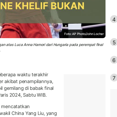
4
Foto: AP Photo/John Locher
5
gan atas Luca Anna Hamori dari Hungaria pada perempat final
.
6
eberapa waktu terakhir
7
r akibat penampilannya,
il gemilang di babak final
aris 2024, Sabtu WIB.
f mencatatkan
wakil China Yang Liu, yang