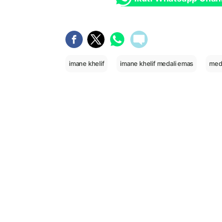
imane khelif
imane khelif medali emas
med