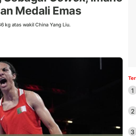
gan Medali Emas
6 kg atas wakil China Yang Liu.
Ter
1
2
3