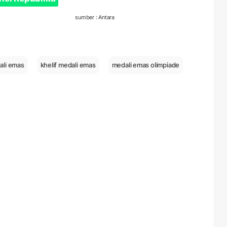
sumber : Antara
ali emas
khelif medali emas
medali emas olimpiade