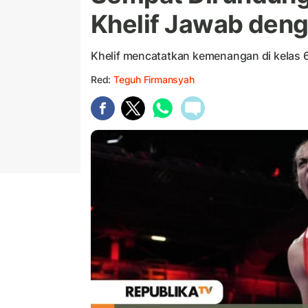
Khelif Jawab den
Khelif mencatatkan kemenangan di kelas 6
Red:
Teguh Firmansyah