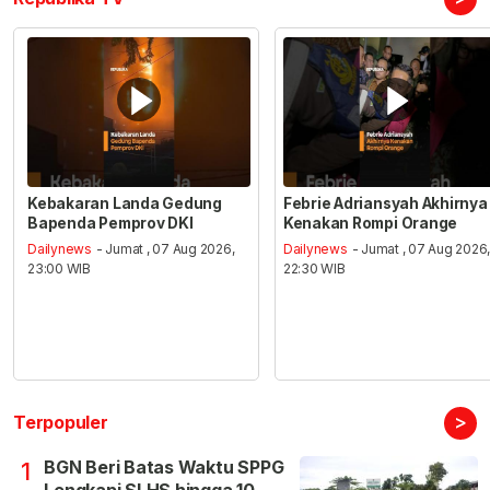
Kebakaran Landa Gedung
Febrie Adriansyah Akhirnya
Bapenda Pemprov DKI
Kenakan Rompi Orange
Dailynews
- Jumat , 07 Aug 2026,
Dailynews
- Jumat , 07 Aug 2026
23:00 WIB
22:30 WIB
>
Terpopuler
BGN Beri Batas Waktu SPPG
1