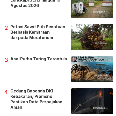
Lengkapi SLHS hingga 10
Agustus 2026
Petani Sawit Pilih Penataan
2
Berbasis Kemitraan
daripada Moratorium
Asal Purba Taring Tarantula
3
Gedung Bapenda DKI
4
Kebakaran, Pramono
Pastikan Data Perpajakan
Aman